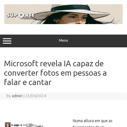
Skip
to
content
Menu
Microsoft revela IA capaz de
converter fotos em pessoas a
falar e cantar
By
admin
|
23/04/2024
Numa altura em que as