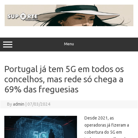
Skip
to
content
Menu
Portugal já tem 5G em todos os
concelhos, mas rede só chega a
69% das freguesias
By
admin
|
07/03/2024
Desde 2021, as
operadoras já fizeram a
cobertura do 5G em