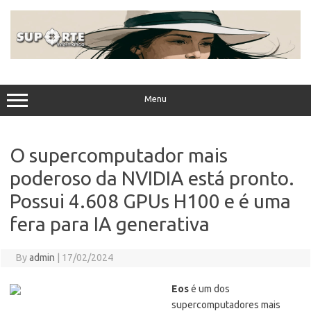
Skip
to
content
Menu
O supercomputador mais
poderoso da NVIDIA está pronto.
Possui 4.608 GPUs H100 e é uma
fera para IA generativa
By
admin
|
17/02/2024
Eos
é um dos
supercomputadores mais