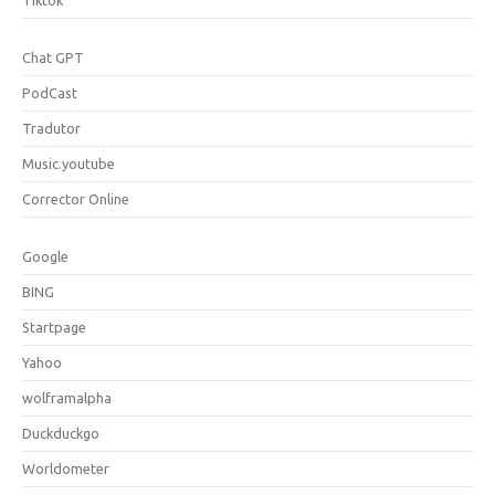
Tiktok
Chat GPT
PodCast
Tradutor
Music.youtube
Corrector Online
Google
BING
Startpage
Yahoo
wolframalpha
Duckduckgo
Worldometer