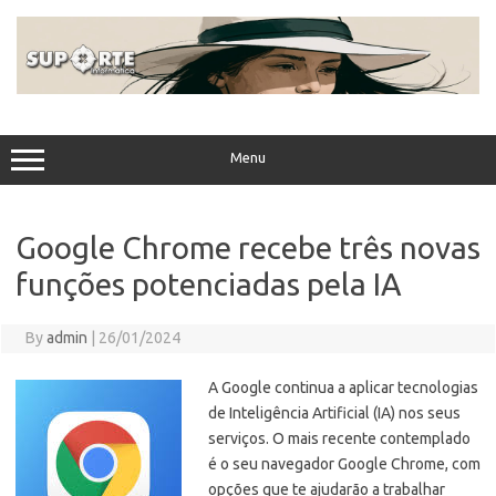
Skip
to
content
Menu
Google Chrome recebe três novas
funções potenciadas pela IA
By
admin
|
26/01/2024
A Google continua a aplicar tecnologias
de Inteligência Artificial (IA) nos seus
serviços. O mais recente contemplado
é o seu navegador Google Chrome, com
opções que te ajudarão a trabalhar