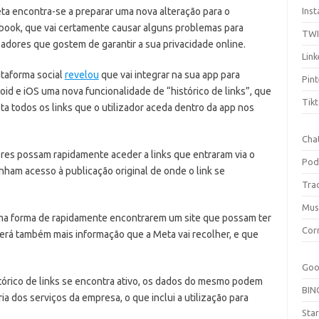
ta encontra-se a preparar uma nova alteração para o
Ins
book, que vai certamente causar alguns problemas para
TW
izadores que gostem de garantir a sua privacidade online.
Link
ataforma social
revelou
que vai integrar na sua app para
Pint
oid e iOS uma nova funcionalidade de “histórico de links”, que
Tik
sta todos os links que o utilizador aceda dentro da app nos
Cha
ores possam rapidamente aceder a links que entraram via o
Pod
ham acesso à publicação original de onde o link se
Tra
Mus
 uma forma de rapidamente encontrarem um site que possam ter
Cor
erá também mais informação que a Meta vai recolher, e que
Goo
tórico de links se encontra ativo, os dados do mesmo podem
BIN
ia dos serviços da empresa, o que inclui a utilização para
Sta