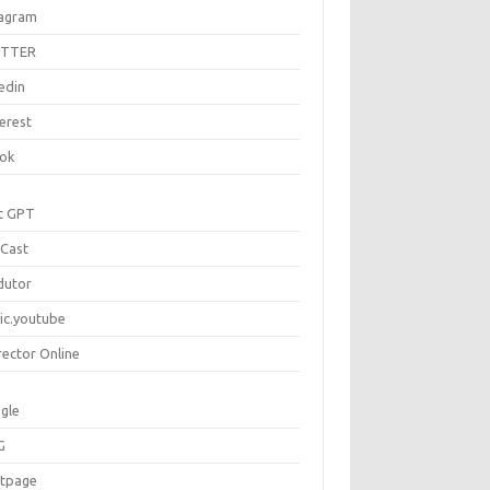
tagram
ITTER
edin
erest
tok
t GPT
Cast
dutor
ic.youtube
rector Online
gle
G
rtpage