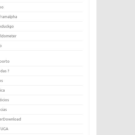
oo
framalpha
kduckgo
ldometer
o
porto
idas ?
os
ica
ócios
cias
erDownload
TUGA