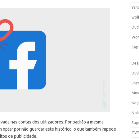
Yah
wol
Duc
Wor
Sap
Des
Duv
Livr
Mus
Neg
Noti
ivada nas contas dos utilizadores. Por padrão a mesma
Sup
m optar por não guardar este histórico, o que também impede
TV
tos de publicidade.