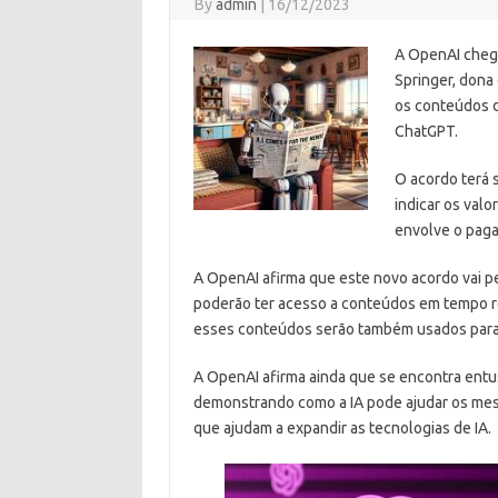
By
admin
|
16/12/2023
A OpenAI cheg
Springer, dona 
os conteúdos d
ChatGPT.
O acordo terá 
indicar os valo
envolve o paga
A OpenAI afirma que este novo acordo vai pe
poderão ter acesso a conteúdos em tempo re
esses conteúdos serão também usados para
A OpenAI afirma ainda que se encontra ent
demonstrando como a IA pode ajudar os mes
que ajudam a expandir as tecnologias de IA.