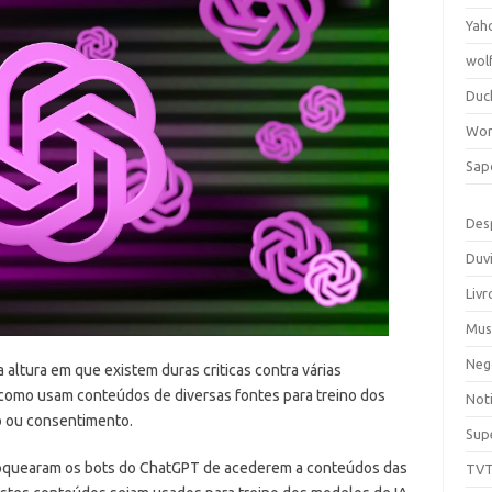
Yah
wol
Duc
Wor
Sap
Des
Duv
Livr
Mus
Neg
ltura em que existem duras criticas contra várias
 como usam conteúdos de diversas fontes para treino dos
Noti
 ou consentimento.
Sup
á bloquearam os bots do ChatGPT de acederem a conteúdos das
TV