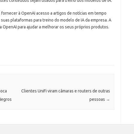
estes conteúdos sejam usados para treino dos modelos de IA.
á fornecer à OpenAI acesso a artigos de notícias em tempo
 suas plataformas para treino do modelo de IA da empresa. A
a OpenAI para ajudar a melhorar os seus próprios produtos.
hoca
Clientes UniFi viram câmaras e routers de outras
Negros
pessoas
→