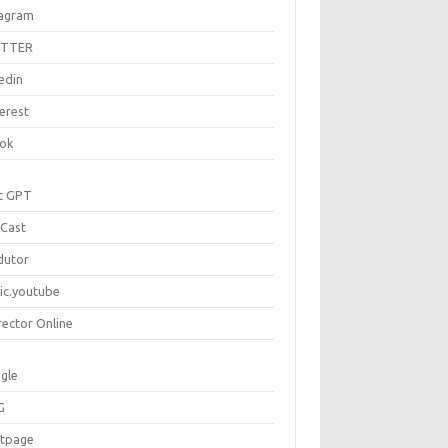
tagram
ITTER
edin
erest
tok
t GPT
Cast
dutor
ic.youtube
rector Online
gle
G
rtpage