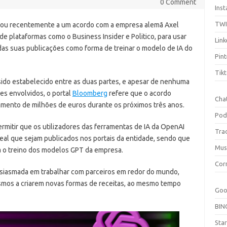
0 Comment
Ins
TW
ou recentemente a um acordo com a empresa alemã Axel
de plataformas como o Business Insider e Politico, para usar
Link
as suas publicações como forma de treinar o modelo de IA do
Pint
Tik
sido estabelecido entre as duas partes, e apesar de nenhuma
res envolvidos, o portal
Bloomberg
refere que o acordo
Cha
mento de milhões de euros durante os próximos três anos.
Pod
rmitir que os utilizadores das ferramentas de IA da OpenAI
Tra
al que sejam publicados nos portais da entidade, sendo que
Mus
 o treino dos modelos GPT da empresa.
Cor
usiasmada em trabalhar com parceiros em redor do mundo,
mos a criarem novas formas de receitas, ao mesmo tempo
Goo
BIN
Sta