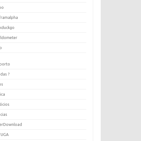
oo
framalpha
kduckgo
ldometer
o
porto
idas ?
os
ica
ócios
cias
erDownload
TUGA