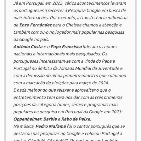
Já em Portugal, em 2023, vários acontecimentos levaram
os portugueses a recorrer à Pesquisa Google em busca de
mais informações. Por exemplo, a transferência milionária
de
Enzo Fernández
para o Chelsea chamou a atenção e
também tornou-o no jogador mais popular nas pesquisas
da Google no país.
António Costa
e o
Papa Francisco
lideram os nomes
nacionais e internacionais mais pesquisados. Os
portugueses interessaram-se com a vinda do Papa a
Portugal no âmbito da Jornada Mundial da Juventude e
com a demissão do ainda primeiro-ministro que culminou
com a marcação de eleições para março de 2024.
E nada melhor do que relaxar e aproveitar o que o
entretenimento tem para nos dar com as três primeiras
posições da categoria filmes, séries e programas mais
populares na pesquisa em Portugal da Google em 2023:
Oppenheimer
,
Barbie
e
Rabo de Peixe
.
Na música,
Pedro Mafama
foi o cantor português que se
destacou nas pesquisas no Google e colocou Portugal a
cantar ‘Olarilolé, Olariloléi”. Os portugueses também