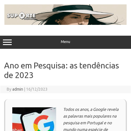
Skip
to
content
Menu
Ano em Pesquisa: as tendências
de 2023
By
admin
|
16/12/2023
Todos os anos, a Google revela
as palavras mais populares na
pesquisa em Portugal e no
mundo numa espécie de