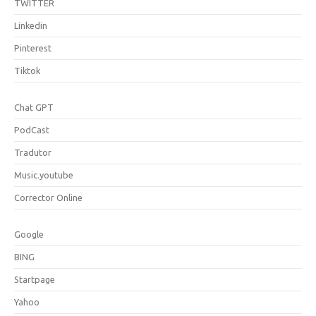
TWITTER
Linkedin
Pinterest
Tiktok
Chat GPT
PodCast
Tradutor
Music.youtube
Corrector Online
Google
BING
Startpage
Yahoo