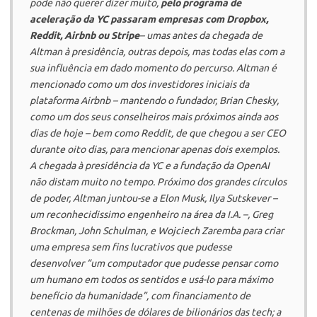
pode não querer dizer muito,
pelo programa de
aceleração da YC passaram empresas com
Dropbox
,
Reddit,
Airbnb
ou
Stripe
– umas antes da chegada de
Altman à presidência, outras depois, mas todas elas com a
sua influência em dado momento do percurso. Altman é
mencionado como um dos investidores iniciais da
plataforma
Airbnb
– mantendo o fundador, Brian Chesky,
como um dos seus conselheiros mais próximos ainda aos
dias de hoje – bem como
Reddit
, de que chegou a ser CEO
durante oito dias, para mencionar apenas dois exemplos.
A chegada à presidência da YC e a fundação da
OpenAI
não distam muito no tempo. Próximo dos grandes círculos
de poder, Altman juntou-se a Elon Musk, Ilya Sutskever –
um reconhecidissimo engenheiro na área da I.A. –, Greg
Brockman, John Schulman, e Wojciech Zaremba para criar
uma empresa sem fins lucrativos que pudesse
desenvolver “um computador que pudesse pensar como
um humano em todos os sentidos e usá-lo para máximo
benefício da humanidade”, com financiamento de
centenas de milhões de dólares de bilionários das
tech
; a