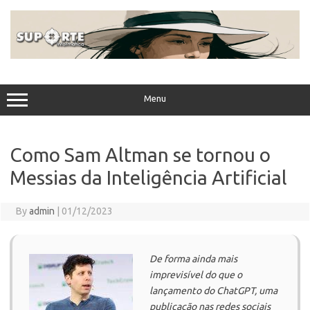
Skip
to
content
Menu
Como Sam Altman se tornou o
Messias da Inteligência Artificial
By
admin
|
01/12/2023
De forma ainda mais
imprevisível do que o
lançamento do ChatGPT, uma
publicação nas redes sociais