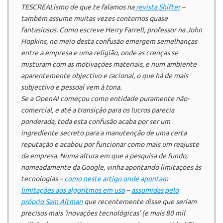
TESCREALismo de que te falamos na
revista
Shifter
–
também assume muitas vezes contornos quase
fantasiosos. Como escreve Herry Farrell, professor na John
Hopkins, no meio desta confusão emergem semelhanças
entre a empresa e uma religião, onde as crenças se
misturam com as motivações materiais, e num ambiente
aparentemente objectivo e racional, o que há de mais
subjectivo e pessoal vem à tona.
Se a
OpenAI
começou como entidade puramente não-
comercial, e até a transição para os lucros parecia
ponderada, toda esta confusão acaba por ser um
ingrediente secreto para a manutenção de uma certa
reputação e acabou por funcionar como mais um reajuste
da empresa. Numa altura em que a pesquisa de fundo,
nomeadamente da
Google
, vinha apontando limitações às
tecnologias –
como neste artigo onde apontam
limitações aos algoritmos em uso
–
assumidas pelo
próprio Sam Altman
que recentemente disse que seriam
precisos mais ‘inovações tecnológicas’ (e mais 80 mil