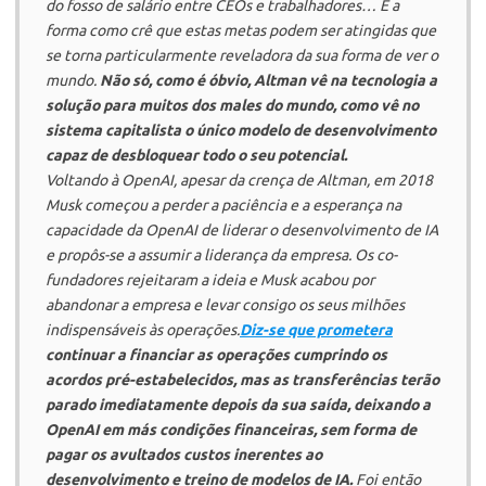
do fosso de salário entre CEOs e trabalhadores… É a
forma como crê que estas metas podem ser atingidas que
se torna particularmente reveladora da sua forma de ver o
mundo.
Não só, como é óbvio, Altman vê na tecnologia a
solução para muitos dos males do mundo, como vê no
sistema capitalista o único modelo de desenvolvimento
capaz de desbloquear todo o seu potencial.
Voltando à
OpenAI
, apesar da crença de Altman, em 2018
Musk começou a perder a paciência e a esperança na
capacidade da
OpenAI
de liderar o desenvolvimento de IA
e propôs-se a assumir a liderança da empresa. Os co-
fundadores rejeitaram a ideia e Musk acabou por
abandonar a empresa e levar consigo os seus milhões
indispensáveis às operações.
Diz-se que prometera
continuar a financiar as operações cumprindo os
acordos pré-estabelecidos, mas as transferências terão
parado imediatamente depois da sua saída, deixando a
OpenAI
em más condições financeiras, sem forma de
pagar os avultados custos inerentes ao
desenvolvimento e treino de modelos de IA.
Foi então