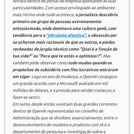
retrato dentro de portas da empresa apontando as suas
particularidades. Com acesso privilegiado ao ambiente
mais íntimo onde tudo acontece,
o jornalista descobriu
primeiro um grupo de pessoas extremamente
entusiasmado, onde dominava uma cultura
geek
, com
tendência para o
“altruísmo efectivo”
, a obsessão por
se acharem
mais racionais
do que os outros, e piadas
recheadas de jargão técnico como “Qual é a
função
da
tua vida?” ou “Para que te estás a
optimizar
?”.
Mas
também pôde observar como
tudo mudou quando os
propósitos da subsidária com fins lucrativos entraram
em vigor
. Logo no ano da mudança, a
OpenAI
conseguiu
um grande acordo com a
Microsoft
avaliado em mil
milhões de dólares, e a pressão para vender começou a
fazer-se sentir.
Em suma, desde então, existiam duas grandes correntes
dentro da
OpenAI
representadas no conselho de
Administração que se dividiam, essencialmente, entre o
desenvolvimento de modelos e produtos com IA e o
departamento de pesquisa e investigação sobre a