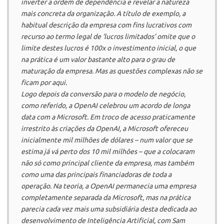
inverter a ordem de dependência e revelar a natureza
mais concreta da organização. A título de exemplo, a
habitual descrição da empresa com fins lucrativos com
recurso ao termo legal de ‘lucros limitados’ omite que o
limite destes lucros é 100x o investimento inicial, o que
na prática é um valor bastante alto para o grau de
maturação da empresa. Mas as questões complexas não se
ficam por aqui.
Logo depois da conversão para o modelo de negócio,
como referido, a
OpenAI
celebrou um acordo de longa
data com a
Microsoft
. Em troco de acesso praticamente
irrestrito às criações da
OpenAI
, a
Microsoft
ofereceu
inicialmente mil milhões de dólares – num valor que se
estima já vá perto dos 10 mil milhões – que a colocaram
não só como principal cliente da empresa, mas também
como uma das principais financiadoras de toda a
operação. Na teoria, a
OpenAI
permanecia uma empresa
completamente separada da
Microsoft
, mas na prática
parecia cada vez mais uma subsidiária desta dedicada ao
desenvolvimento de Inteligência Artificial, com Sam