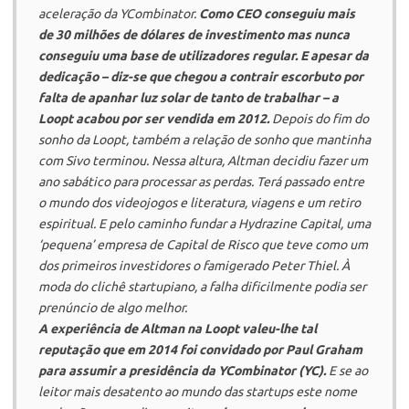
aceleração da
YCombinator
.
Como CEO conseguiu mais
de 30 milhões de dólares de investimento mas nunca
conseguiu uma base de utilizadores regular. E apesar da
dedicação – diz-se que chegou a contrair escorbuto por
falta de apanhar luz solar de tanto de trabalhar – a
Loopt
acabou por ser vendida em 2012.
Depois do fim do
sonho da
Loopt,
também a relação de sonho que mantinha
com Sivo terminou. Nessa altura, Altman decidiu fazer um
ano sabático para processar as perdas. Terá passado entre
o mundo dos videojogos e literatura, viagens e um retiro
espiritual. E pelo caminho fundar a
Hydrazine Capital
, uma
‘pequena’ empresa de Capital de Risco que teve como um
dos primeiros investidores o famigerado Peter Thiel. À
moda do clichê
startupiano
, a falha dificilmente podia ser
prenúncio de algo melhor.
A experiência de Altman na
Loopt
valeu-lhe tal
reputação que em 2014 foi convidado por Paul Graham
para assumir a presidência da YCombinator (YC).
E se ao
leitor mais desatento ao mundo das startups este nome