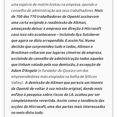
uma espécie de motim brotou na empresa, opondo o
conselho de administração aos seus trabalhadores.
Mais
de 700 dos 770 trabalhadores da
OpenAI
assinavam
uma carta exigindo a readmissão de Altman,
ameaçando deixar a empresa em direção à
Microsoft
caso isso não acontecesse – incluindo Ilya Sutskever
que agora se dizia arrependido. E assim foi. Numa
decisão que surpreendeu tudo e todos, Altman e
Brockman voltaram aos lugares cimeiros da empresa
,
excluindo do conselho de administração todos aqueles
que tinham votado pela sua demissão, à excepção de
Adam D’Angelo
(o fundador do
Quora
e um dos
empreendedores mais elogiados na bolha de Sillicon
Valley).
A demissão de Altman que parecia um intento
da
OpenAI
de voltar à sua missão original, dando mais
enfâse à pesquisa sobre riscos da I.A. acabou por ser
completamente revertida. Assim como a tendência das
acções da
Microsoft
, uma das partes mais interessadas
no meio disto tudo.