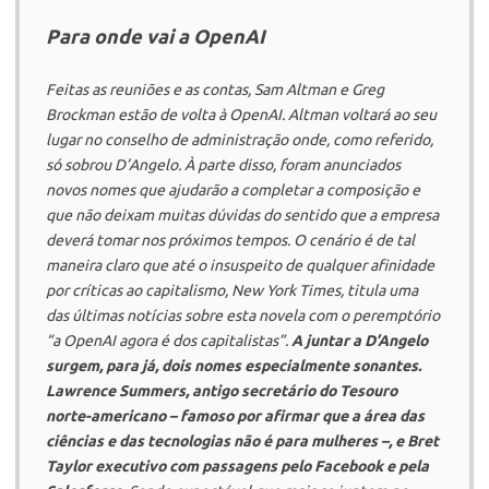
Para onde vai a
OpenAI
Feitas as reuniões e as contas, Sam Altman e Greg
Brockman estão de volta à
OpenAI
. Altman voltará ao seu
lugar no conselho de administração onde, como referido,
só sobrou D’Angelo. À parte disso, foram anunciados
novos nomes que ajudarão a completar a composição e
que não deixam muitas dúvidas do sentido que a empresa
deverá tomar nos próximos tempos. O cenário é de tal
maneira claro que até o insuspeito de qualquer afinidade
por críticas ao capitalismo,
New York Times
, titula uma
das últimas notícias sobre esta novela com o peremptório
“a
OpenAI
agora é dos capitalistas”.
A juntar a D’Angelo
surgem, para já, dois nomes especialmente sonantes.
Lawrence Summers, antigo secretário do Tesouro
norte-americano – famoso por afirmar que a área das
ciências e das tecnologias não é para mulheres –, e Bret
Taylor executivo com passagens pelo
Facebook
e pela