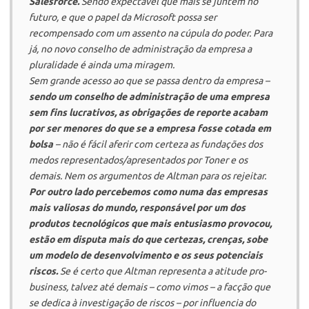
Salesforce.
Sendo expectável que mais se juntem no
futuro, e que o papel da
Microsoft
possa ser
recompensado com um assento na cúpula do poder. Para
já, no novo conselho de administração da empresa a
pluralidade é ainda uma miragem.
Sem grande acesso ao que se passa dentro da empresa –
sendo um conselho de administração de uma empresa
sem fins lucrativos, as obrigações de reporte acabam
por ser menores do que se a empresa fosse cotada em
bolsa
– não é fácil aferir com certeza as fundações dos
medos representados/apresentados por Toner e os
demais. Nem os argumentos de Altman para os rejeitar.
Por outro lado percebemos como numa das empresas
mais valiosas do mundo, responsável por um dos
produtos tecnológicos que mais entusiasmo provocou,
estão em disputa mais do que certezas, crenças, sobe
um modelo de desenvolvimento e os seus potenciais
riscos.
Se é certo que Altman representa a atitude
pro-
business
, talvez até demais – como vimos – a facção que
se dedica à investigação de riscos – por influencia do