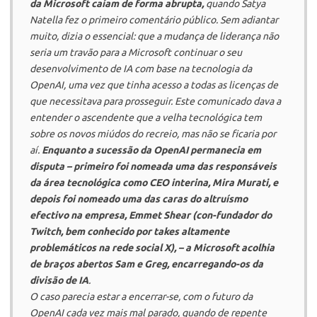
da
Microsoft
caíam de forma abrupta,
quando Satya
Natella fez o primeiro comentário público. Sem adiantar
muito, dizia o essencial: que a mudança de liderança não
seria um travão para a
Microsoft
continuar o seu
desenvolvimento de IA com base na tecnologia da
OpenAI
, uma vez que tinha acesso a todas as licenças de
que necessitava para prosseguir. Este comunicado dava a
entender o ascendente que a velha tecnológica tem
sobre os
novos miúdos do recreio
, mas não se ficaria por
aí.
Enquanto a sucessão da
OpenAI
permanecia em
disputa – primeiro foi nomeada uma das responsáveis
da área tecnológica como CEO interina, Mira Murati, e
depois foi nomeado uma das caras do altruísmo
efectivo na empresa, Emmet Shear (con-fundador do
Twitch
, bem conhecido por
takes
altamente
problemáticos na rede social X), – a
Microsoft
acolhia
de braços abertos Sam e Greg, encarregando-os da
divisão de IA
.
O caso parecia estar a encerrar-se, com o futuro da
OpenAI
cada vez mais mal parado, quando de repente