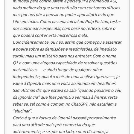
milhões) para continuarem a perseguir a prometida AGI,
nada melhor do que uma confusão com contornos difusos
mas por nos pôr a pensar no poder apocalíptico do que
têm em mãos. Como na cena inicial do
Pulp Fiction
, resta-
nos continuar a especular, com base no reflexo, sobre o
que poderá conter esta misteriosa mala.
Coincidentemente, ou não, assim que começou a assentar
a poeira sobre as demissões e readmissões, de imediato
surgiu mais um mistério para nos entreter. Com o nome
Q* e com uma alegada capacidade de resolver questões
matemáticas — e ainda longe de qualquer olhar
independente, quanto mais de uma análise rigorosa —, já
valeu à
OpenAI
mais uma volta ao mundo em
headlines
.
Sam Altman diz que estava na sala “quando puxaram o véu
da ignorância” que lhes permitiu ver mais à frente; resta
saber se, tal como é comum no ChatGPT, não estariam a
“alucinar”.
Certo é que o futuro da
OpenAI
passará provavelmente
para uma atitude mais pró-comercial do que
anteriormente, e se, por um lado, como dissemos, a