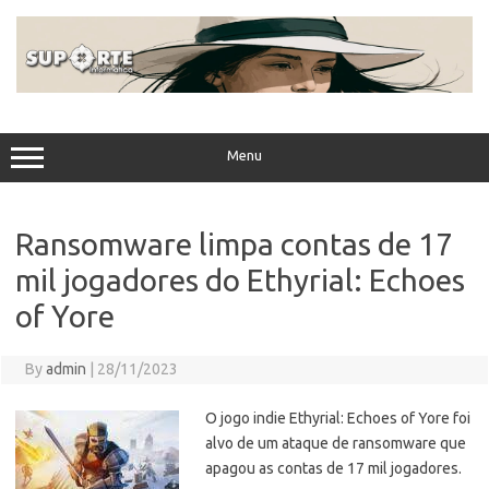
Skip
to
content
Menu
Ransomware limpa contas de 17
mil jogadores do Ethyrial: Echoes
of Yore
By
admin
|
28/11/2023
O jogo indie Ethyrial: Echoes of Yore foi
alvo de um ataque de ransomware que
apagou as contas de 17 mil jogadores.