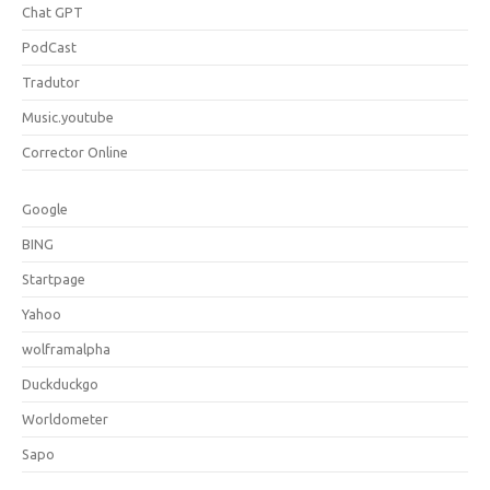
Chat GPT
PodCast
Tradutor
Music.youtube
Corrector Online
Google
BING
Startpage
Yahoo
wolframalpha
Duckduckgo
Worldometer
Sapo