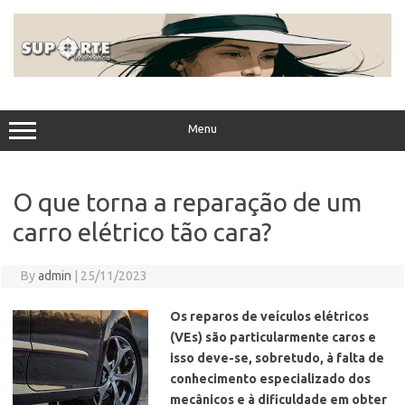
Skip
to
content
Menu
O que torna a reparação de um
carro elétrico tão cara?
By
admin
|
25/11/2023
Os reparos de veículos elétricos
(VEs) são particularmente caros e
isso deve-se, sobretudo, à falta de
conhecimento especializado dos
mecânicos e à dificuldade em obter