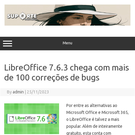
Skip
to
content
Menu
LibreOffice 7.6.3 chega com mais
de 100 correções de bugs
By
admin
|
25/11/2023
Por entre as alternativas ao
Microsoft Office e Microsoft 365,
o LibreOffice é talvez a mais
popular. Além de inteiramente
gratuito, esta conta com