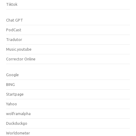
Tiktok
Chat GPT
PodCast
Tradutor
Music.youtube
Corrector Online
Google
BING
Startpage
Yahoo
wolframalpha
Duckduckgo
Worldometer