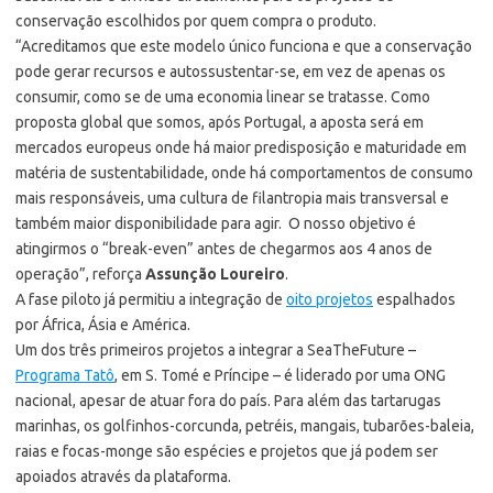
conservação escolhidos por quem compra o produto.
“Acreditamos que este modelo único funciona e que a conservação
pode gerar recursos e autossustentar-se, em vez de apenas os
consumir, como se de uma economia linear se tratasse. Como
proposta global que somos, após Portugal, a aposta será em
mercados europeus onde há maior predisposição e maturidade em
matéria de sustentabilidade, onde há comportamentos de consumo
mais responsáveis, uma cultura de filantropia mais transversal e
também maior disponibilidade para agir. O nosso objetivo é
atingirmos o “break-even” antes de chegarmos aos 4 anos de
operação”, reforça
Assunção Loureiro
.
A fase piloto já permitiu a integração de
oito projetos
espalhados
por África, Ásia e América.
Um dos três primeiros projetos a integrar a SeaTheFuture –
Programa Tatô
, em S. Tomé e Príncipe – é liderado por uma ONG
nacional, apesar de atuar fora do país. Para além das tartarugas
marinhas, os golfinhos-corcunda, petréis, mangais, tubarões-baleia,
raias e focas-monge são espécies e projetos que já podem ser
apoiados através da plataforma.