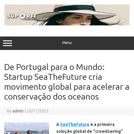
Skip
to
content
Menu
De Portugal para o Mundo:
Startup SeaTheFuture cria
movimento global para acelerar a
conservação dos oceanos
By
admin
|
20/11/2023
A
SeaTheFuture
é a primeira
solução global de “crowdsaving”