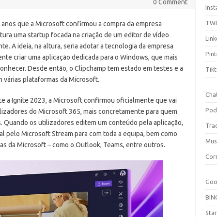
0 Comment
Ins
TW
s anos que a Microsoft confirmou a compra da empresa
tura uma startup focada na criação de um editor de vídeo
Link
nte. A ideia, na altura, seria adotar a tecnologia da empresa
Pint
nte criar uma aplicação dedicada para o Windows, que mais
 conhecer. Desde então, o Clipchamp tem estado em testes e a
Tik
 várias plataformas da Microsoft.
Cha
e a Ignite 2023, a Microsoft confirmou oficialmente que vai
Pod
tilizadores do Microsoft 365, mais concretamente para quem
s. Quando os utilizadores editem um conteúdo pela aplicação,
Tra
al pelo Microsoft Stream para com toda a equipa, bem como
Mus
as da Microsoft – como o Outlook, Teams, entre outros.
Cor
Goo
BIN
Sta