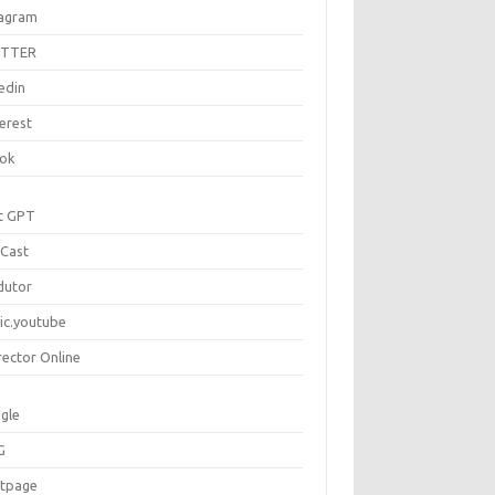
tagram
ITTER
edin
erest
tok
t GPT
Cast
dutor
ic.youtube
rector Online
gle
G
rtpage