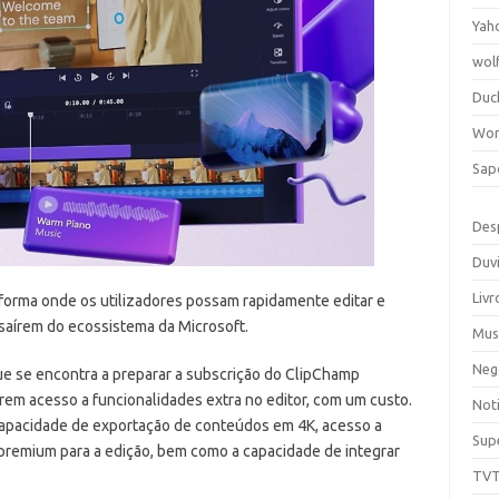
Yah
wol
Duc
Wor
Sap
Des
Duv
Livr
aforma onde os utilizadores possam rapidamente editar e
saírem do ecossistema da Microsoft.
Mus
Neg
e se encontra a preparar a subscrição do ClipChamp
erem acesso a funcionalidades extra no editor, com um custo.
Noti
capacidade de exportação de conteúdos em 4K, acesso a
Sup
remium para a edição, bem como a capacidade de integrar
TV