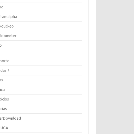
oo
framalpha
kduckgo
ldometer
o
porto
idas ?
os
ica
ócios
cias
erDownload
TUGA