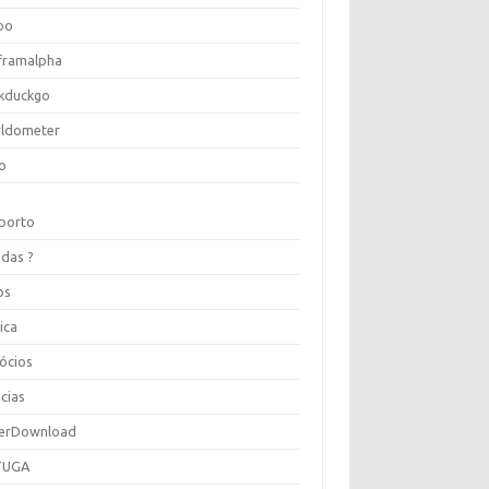
oo
framalpha
kduckgo
ldometer
o
porto
idas ?
os
ica
ócios
cias
erDownload
TUGA