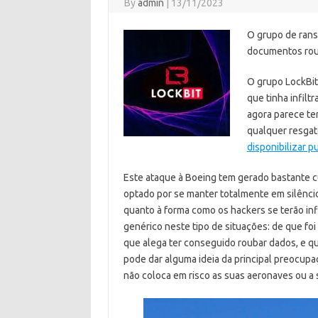
By
admin
|
13/11/2023
O grupo de rans
documentos roub
O grupo LockBit
que tinha infil
agora parece te
qualquer resgat
disponibilizar 
Este ataque à Boeing tem gerado bastante c
optado por se manter totalmente em silênci
quanto à forma como os hackers se terão inf
genérico neste tipo de situações: de que fo
que alega ter conseguido roubar dados, e qu
pode dar alguma ideia da principal preocupa
não coloca em risco as suas aeronaves ou a