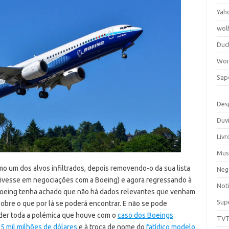
Yah
wol
Duc
Wor
Sap
Des
Duv
Livr
Mus
o um dos alvos infiltrados, depois removendo-o da sua lista
Neg
stivesse em negociações com a Boeing) e agora regressando à
Noti
a Boeing tenha achado que não há dados relevantes que venham
Sup
sobre o que por lá se poderá encontrar. E não se pode
der toda a polémica que houve com o
caso dos Boeings
TV
.5 mil milhões de dólares
e à troca de nome do
fatídico modelo