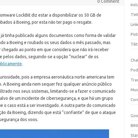
0 Comment
Ins
TW
omware LockBit diz estar a disponibilizar os 50 GB de
ados à Boeing, por esta não ter pago o resgate.
Link
Pint
 já tinha publicado alguns documentos como forma de validar
trado a Boeing e roubado os seus dados o mês passado, mas
Tik
r chegado ao ponto em que considera que não irá receber
e pelos dados, seguindo-se a opção “nuclear” de os
Cha
publicamente
.
Pod
uriosidade, pois a empresa aeronáutica norte-americana tem
Tra
o. A Boeing ainda nem sequer fez qualquer anúncio público
Mus
iltrado nos seus sistemas, limitando-se a fazer o comunicado
i alvo de um incidente de cibersegurança, e que há um grupo
Cor
e o caso está a ser investigado. A outra parte do comunicado
ção da Boeing, dizendo que está “confiante” de que o ataque
Goo
 segurança dos voos.
BIN
Sta