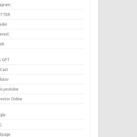
tagram
ITTER
edin
erest
tok
t GPT
Cast
dutor
ic.youtube
rector Online
gle
G
rtpage