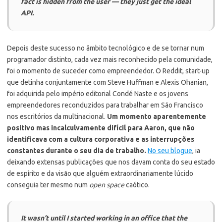
fact is hidden from the user — they just get the ideal
API.
Depois deste sucesso no âmbito tecnológico e de se tornar num
programador distinto, cada vez mais reconhecido pela comunidade,
foi o momento de suceder como empreendedor. O Reddit, start-up
que detinha conjuntamente com Steve Huffman e Alexis Ohanian,
foi adquirida pelo império editorial Condé Naste e os jovens
empreendedores reconduzidos para trabalhar em São Francisco
nos escritórios da multinacional.
Um momento aparentemente
positivo mas incalculvamente difícil para Aaron, que não
identificava com a cultura corporativa e as interrupções
constantes durante o seu dia de trabalho.
No seu blogue
, ia
deixando extensas publicações que nos davam conta do seu estado
de espírito e da visão que alguém extraordinariamente lúcido
conseguia ter mesmo num
open space
caótico.
It wasn’t until I started working in an office that the