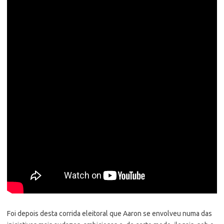
Foi depois desta corrida eleitoral que Aaron se envolveu numa das