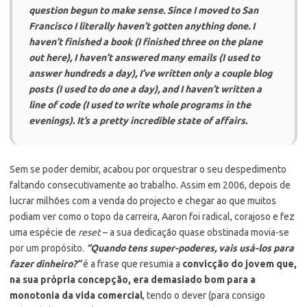
question begun to make sense. Since I moved to San
Francisco I literally haven’t gotten anything done. I
haven’t finished a book (I finished three on the plane
out here), I haven’t answered many emails (I used to
answer hundreds a day), I’ve written only a couple blog
posts (I used to do one a day), and I haven’t written a
line of code (I used to write whole programs in the
evenings). It’s a pretty incredible state of affairs.
Sem se poder demitir, acabou por orquestrar o seu despedimento
faltando consecutivamente ao trabalho. Assim em 2006, depois de
lucrar milhões com a venda do projecto e chegar ao que muitos
podiam ver como o topo da carreira, Aaron foi radical, corajoso e fez
uma espécie de
reset
– a sua dedicação quase obstinada movia-se
por um propósito.
“Quando tens super-poderes, vais usá-los para
fazer dinheiro?”
é a frase que resumia a
convicção do jovem que,
na sua própria concepção, era demasiado bom para a
monotonia da vida comercial
, tendo o dever (para consigo