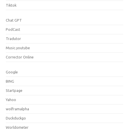
Tiktok
Chat GPT
PodCast
Tradutor
Music.youtube
Corrector Online
Google
BING
Startpage
Yahoo
wolframalpha
Duckduckgo
Worldometer