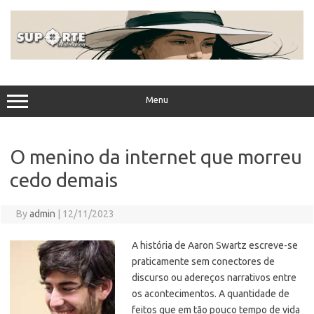
Skip
to
content
Menu
O menino da internet que morreu
cedo demais
By
admin
|
12/11/2023
A história de Aaron Swartz escreve-se
praticamente sem conectores de
discurso ou adereços narrativos entre
os acontecimentos. A quantidade de
feitos que em tão pouco tempo de vida