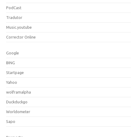
PodCast
Tradutor
Music.youtube
Corrector Online
Google
BING
Startpage
Yahoo
wolframalpha
Duckduckgo
Worldometer
Sapo