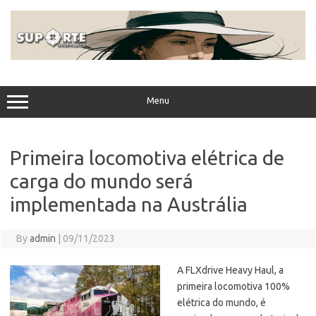
Skip
to
content
Menu
Primeira locomotiva elétrica de
carga do mundo será
implementada na Austrália
By
admin
|
09/11/2023
A FLXdrive Heavy Haul, a
primeira locomotiva 100%
elétrica do mundo, é