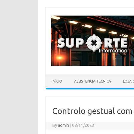
Skip
to
content
INÍCIO
ASSISTENCIA TECNICA
LOJA 
Controlo gestual com
By
admin
|
08/11/2023