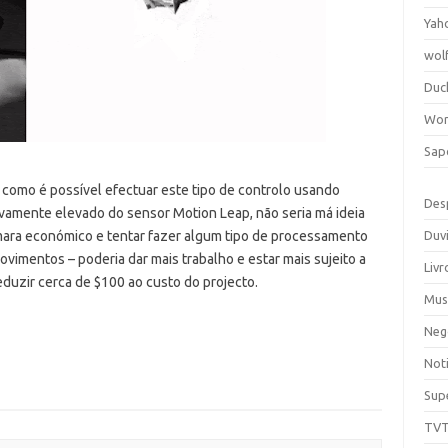
Yah
wol
Duc
Wor
Sap
 como é possível efectuar este tipo de controlo usando
Des
ivamente elevado do sensor Motion Leap, não seria má ideia
mara económico e tentar fazer algum tipo de processamento
Duv
imentos – poderia dar mais trabalho e estar mais sujeito a
Livr
duzir cerca de $100 ao custo do projecto.
Mus
Neg
Noti
Sup
TV