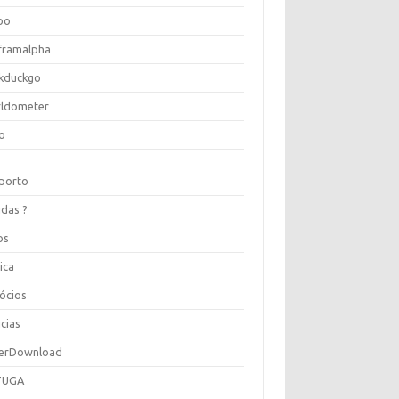
oo
framalpha
kduckgo
ldometer
o
porto
idas ?
os
ica
ócios
cias
erDownload
TUGA