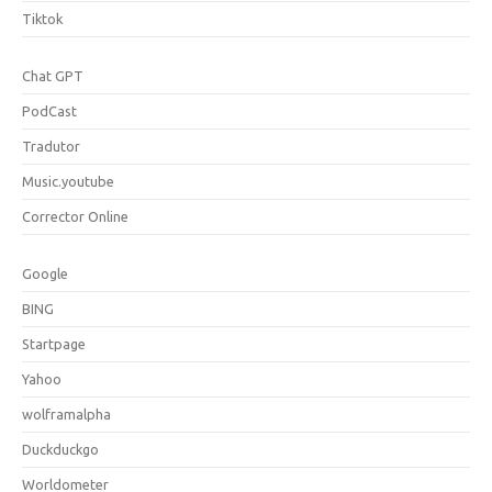
Tiktok
Chat GPT
PodCast
Tradutor
Music.youtube
Corrector Online
Google
BING
Startpage
Yahoo
wolframalpha
Duckduckgo
Worldometer