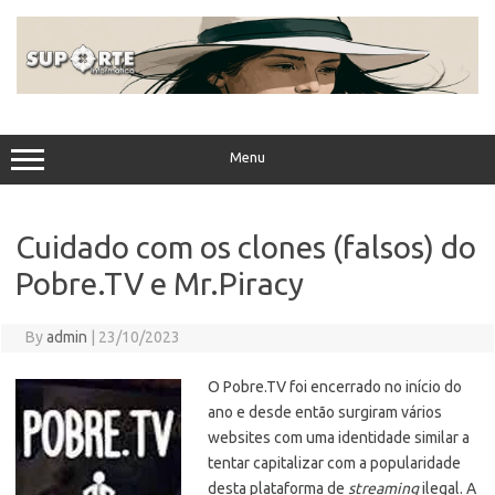
Skip
to
content
Menu
Cuidado com os clones (falsos) do
Pobre.TV e Mr.Piracy
By
admin
|
23/10/2023
O Pobre.TV foi encerrado no início do
ano e desde então surgiram vários
websites com uma identidade similar a
tentar capitalizar com a popularidade
desta plataforma de
streaming
ilegal. A