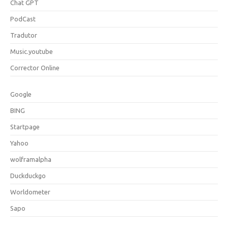
Chat GPT
PodCast
Tradutor
Music.youtube
Corrector Online
Google
BING
Startpage
Yahoo
wolframalpha
Duckduckgo
Worldometer
Sapo