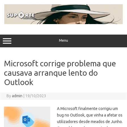
Skip
to
content
Menu
Microsoft corrige problema que
causava arranque lento do
Outlook
By
admin
|
19/10/2023
A Microsoft finalmente corrigiu um
bug no Outlook, que vinha a afetar os
utilizadores desde meados de Junho.