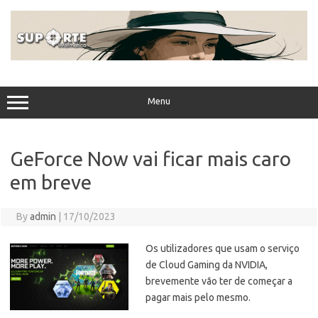
Skip
to
content
Menu
GeForce Now vai ficar mais caro
em breve
By
admin
|
17/10/2023
Os utilizadores que usam o serviço
de Cloud Gaming da NVIDIA,
brevemente vão ter de começar a
pagar mais pelo mesmo.