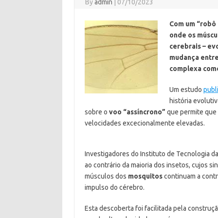
By
admin
|
07/10/2023
Com um “robô i
onde os múscul
cerebrais – ev
mudança entre
complexa como
Um estudo
publ
história evoluti
sobre o
voo “assíncrono”
que permite que 
velocidades excecionalmente elevadas.
Investigadores do Instituto de Tecnologia da
ao contrário da maioria dos insetos, cujos si
músculos dos
mosquitos
continuam a contra
impulso do cérebro.
Esta descoberta foi facilitada pela constru