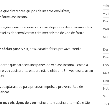
Yah
e que diferentes grupos de insetos evoluíram,
wol
 forma assíncrona.
Duc
ulações computacionais, os investigadores desafiaram a ideia,
Wor
e insetos desenvolveram este mecanismo de voo de forma
Sap
nários possíveis
, essa característica provavelmente
Des
Duv
insetos que parecem incapazes de voo assíncrono – como a
Livr
r o voo assíncrono, embora não o utilizem. Em vez disso, usam
Mus
as.
Neg
 adaptaram-se para priorizar impulsos provenientes do
Noti
áticas.
Sup
 os dois tipos de voo
—síncrono e assíncrono—não é tão
TV