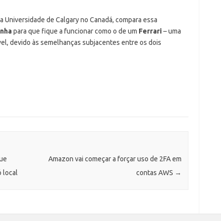
da Universidade de Calgary no Canadá, compara essa
inha
para que fique a funcionar como o de um
Ferrari
– uma
vel, devido às semelhanças subjacentes entre os dois
que
Amazon vai começar a forçar uso de 2FA em
 local
contas AWS
→