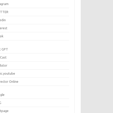
tagram
ITTER
edin
erest
tok
t GPT
Cast
dutor
ic.youtube
rector Online
gle
G
rtpage