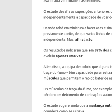
asa de alta velocidade e assíncronos.
O estudo desafia as suposições anteriores d
independentemente a capacidade de voar de
Usando robô em miniatura a bater asas e sim
previamente aceite, de que várias linhas d
independente. Mas,
afinal, não
.
Os resultados indicaram que
em 87% dos ce
evoluiu
apenas uma vez
.
Além disso, a equipa descobriu que alguns 
traça-do-fumo – têm capacidade para realiza
músculos
que permitem o rápido bater de as
Os músculos da traça-do-fumo, por exemplo,
cérebro em detrimento de contrações autom
O estudo sugere ainda que a
mudança entre
complexa como se julgava.