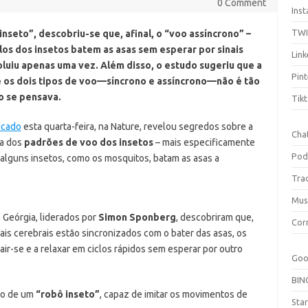
0 Comment
Ins
TW
nseto”, descobriu-se que, afinal, o “voo assíncrono” –
os dos insetos batem as asas sem esperar por sinais
Link
oluiu apenas uma vez. Além disso, o estudo sugeriu que a
Pint
 os dois tipos de voo—síncrono e assíncrono—não é tão
 se pensava.
Tik
icado
esta quarta-feira, na Nature, revelou segredos sobre a
Cha
va dos
padrões de voo dos insetos
– mais especificamente
Pod
alguns insetos, como os mosquitos, batam as asas a
Tra
Mus
 Geórgia, liderados por
Simon Sponberg
, descobriram que,
Cor
nais cerebrais estão sincronizados com o bater das asas, os
ir-se e a relaxar em ciclos rápidos sem esperar por outro
Goo
BIN
ção de um
“robô inseto”
, capaz de imitar os movimentos de
Sta