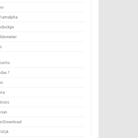
oo
framalpha
kduckgo
ldometer
o
porto
idas ?
os
ica
ócios
cias
erDownload
TUGA