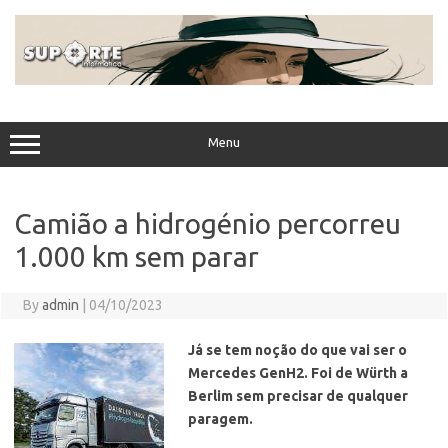
Skip
to
content
Menu
Camião a hidrogénio percorreu
1.000 km sem parar
By
admin
|
04/10/2023
Já se tem noção do que vai ser o
Mercedes GenH2. Foi de Würth a
Berlim sem precisar de qualquer
paragem.