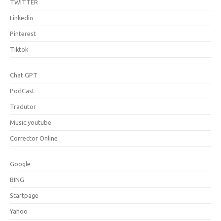
TWITTER
Linkedin
Pinterest
Tiktok
Chat GPT
PodCast
Tradutor
Music.youtube
Corrector Online
Google
BING
Startpage
Yahoo