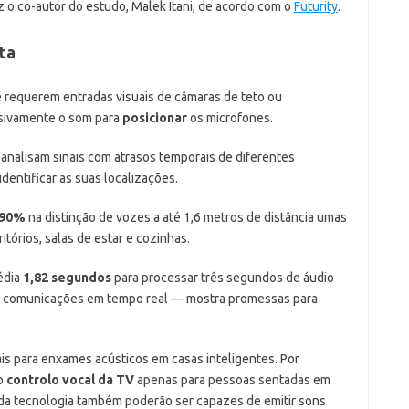
z o co-autor do estudo, Malek Itani, de acordo com o
Futurity
.
ta
e requerem entradas visuais de câmaras de teto ou
usivamente o som para
posicionar
os microfones.
analisam sinais com atrasos temporais de diferentes
dentificar as suas localizações.
 90%
na distinção de vozes a até 1,6 metros de distância umas
tórios, salas de estar e cozinhas.
édia
1,82 segundos
para processar três segundos de áudio
a comunicações em tempo real — mostra promessas para
is para enxames acústicos em casas inteligentes. Por
 o
controlo vocal da TV
apenas para pessoas sentadas em
 da tecnologia também poderão ser capazes de emitir sons