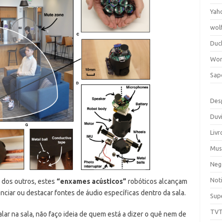
Yah
wol
Duc
Wor
Sap
Des
Duv
Livr
Mus
Neg
Noti
 dos outros, estes
“enxames acústicos”
robóticos alcançam
nciar ou destacar fontes de áudio específicas dentro da sala.
Sup
TV
lar na sala, não faço ideia de quem está a dizer o quê nem de