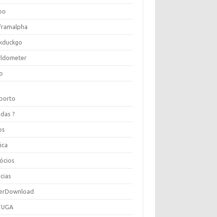
oo
framalpha
kduckgo
ldometer
o
porto
idas ?
os
ica
ócios
cias
erDownload
TUGA