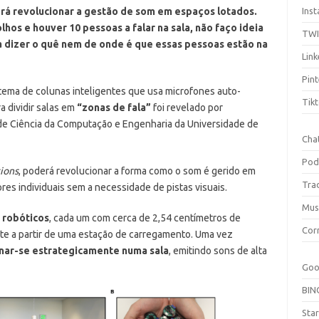
rá revolucionar a gestão de som em espaços lotados.
Ins
lhos e houver 10 pessoas a falar na sala, não faço ideia
TW
 dizer o quê nem de onde é que essas pessoas estão na
Link
Pint
tema de colunas inteligentes que usa microfones auto-
Tik
a dividir salas em
“zonas de fala”
foi revelado por
de Ciência da Computação e Engenharia da Universidade de
Cha
Pod
ions
, poderá revolucionar a forma como o som é gerido em
Tra
res individuais sem a necessidade de pistas visuais.
Mus
 robóticos
, cada um com cerca de 2,54 centímetros de
Cor
e a partir de uma estação de carregamento. Uma vez
nar-se estrategicamente numa sala
, emitindo sons de alta
Goo
BIN
Sta