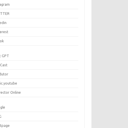
tagram
ITTER
edin
erest
tok
t GPT
Cast
dutor
ic.youtube
rector Online
gle
G
rtpage