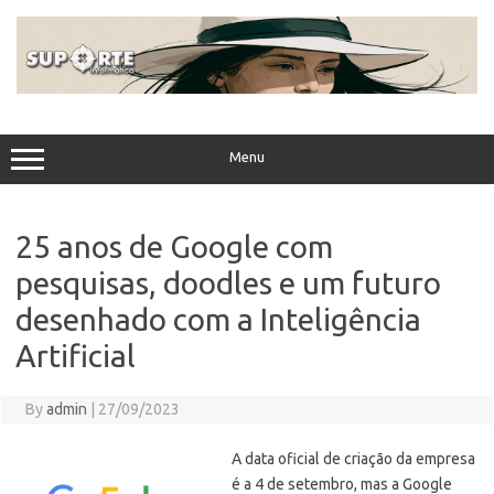
Skip
to
content
Menu
25 anos de Google com
pesquisas, doodles e um futuro
desenhado com a Inteligência
Artificial
By
admin
|
27/09/2023
A data oficial de criação da empresa
é a 4 de setembro, mas a Google