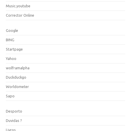
Music.youtube
Corrector Online
Google
BING
Startpage
Yahoo
wolframalpha
Duckduckgo
Worldometer
Sapo
Desporto
Duvidas ?
Livros