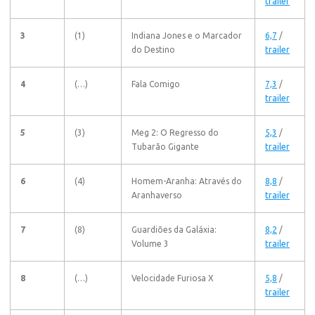
trailer
3
(1)
Indiana Jones e o Marcador
6,7
/
do Destino
trailer
4
(…)
Fala Comigo
7,3
/
trailer
5
(3)
Meg 2: O Regresso do
5,3
/
Tubarão Gigante
trailer
6
(4)
Homem-Aranha: Através do
8,8
/
Aranhaverso
trailer
7
(8)
Guardiões da Galáxia:
8,2
/
Volume 3
trailer
8
(…)
Velocidade Furiosa X
5,8
/
trailer