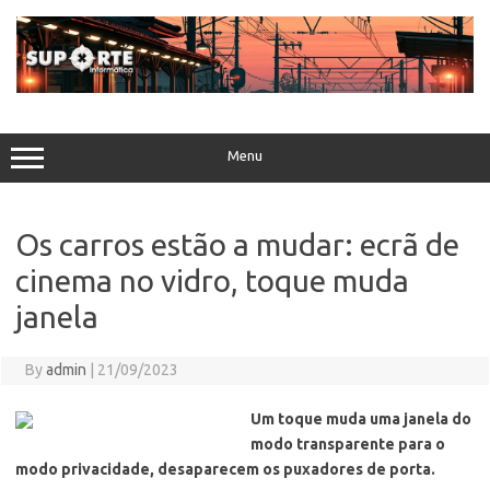
Skip
to
content
Menu
Os carros estão a mudar: ecrã de
cinema no vidro, toque muda
janela
By
admin
|
21/09/2023
Um toque muda uma janela do
modo transparente para o
modo privacidade, desaparecem os puxadores de porta.