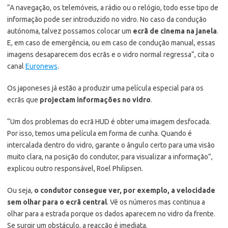
“A navegação, os telemóveis, a rádio ou o relógio, todo esse tipo de
informação pode ser introduzido no vidro. No caso da condução
autónoma, talvez possamos colocar um
ecrã de cinema na janela
.
E, em caso de emergência, ou em caso de condução manual, essas
imagens desaparecem dos ecrãs e o vidro normal regressa”, cita o
canal
Euronews
.
Os japoneses já estão a produzir uma película especial para os
ecrãs que
projectam informações no vidro
.
“Um dos problemas do ecrã HUD é obter uma imagem desfocada.
Por isso, temos uma película em forma de cunha. Quando é
intercalada dentro do vidro, garante o ângulo certo para uma visão
muito clara, na posição do condutor, para visualizar a informação”,
explicou outro responsável, Roel Philipsen.
Ou seja,
o condutor consegue ver, por exemplo, a velocidade
sem olhar para o ecrã central
. Vê os números mas continua a
olhar para a estrada porque os dados aparecem no vidro da frente.
Se surgir um obstáculo, a reacção é imediata.