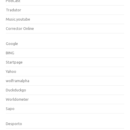
PodCast
Tradutor
Music.youtube
Corrector Online
Google
BING
Startpage
Yahoo
wolframalpha
Duckduckgo
Worldometer
Sapo
Desporto