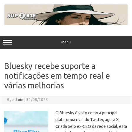
Skip
to
content
Menu
Bluesky recebe suporte a
notificações em tempo real e
várias melhorias
By
admin
|
31/08/2023
O Bluesky é visto como a principal
plataforma rival do Twitter, agora X.
Criada pelo ex-CEO da rede social, esta