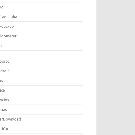
oo
framalpha
kduckgo
ldometer
o
porto
idas ?
os
ica
ócios
cias
erDownload
TUGA