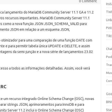
0 Comment
Ins
TW
ca lançamento do MariaDB Community Server 11.1 GA e 11.2
vos recursos importantes. MariaDB Community Server 11.1
Link
sos como a nova função JSON JSON_SCHEMA_VALID para
Pint
umento JSON em relação a um esquema JSON,
Tik
do otimizador para uma comparação de uma função DATE com
nte e para permitir tabela única UPDATE e DELETE, e assim
Cha
antagens da semi-junção e a nova série de lançamentos 23.02
Pod
Tra
acesso a todos as informações detalhadas. Assim, você verá
Mus
Cor
 RC
Goo
ece um recurso integrado Online Schema Change (OSC), novas
BIN
parar strings JSON, aprimoramentos para InnoDB e para
Sta
ity Server 11.2 inclui o Online Schema Change (OSC)