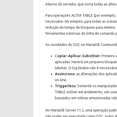
interno do servidor, que torna todas as al
Para operações ALTER TABLE (por exemplo
necessário. No entanto, para todas as outra
redução do tempo de bloqueio para mínimo. 
ferramentas externas de linha de comando p
As novidades do OSC no MariaDB Community
C
opiar-Aplicar-Substituir:
Primeiro 
aplicadas. Haverá um pequeno bloqueio
tabelas. O log binário não é necessári
Assíncrono:
as alterações dos aplica
on-line.
Triggerless:
Somente os manipuladore
TABLE estiver em andamento, são usa
baseados em rotinas armazenadas não
No MariaDB Server 11.2, uma operação padr
não puder ser executada como OSC, outro a