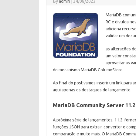
By
admin
|
24/08/2023
MariaDB comuni
RC e divulga no
adiciona recur
validar um doc
as alterações 
um valor consta
aproveitar as v
do mecanismo MariaDB ColumnStore.
Ao final do post vamos inserir um link para 
aqui apenas os destaques do lançamento.
MariaDB Community Server 11.2
A próxima série de lançamentos, 11.2, forn
funções JSON para extrair, converter e com
comparação e muito mais. O MariaDB Commun