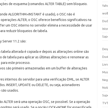
terações de esquema (comandos ALTER TABLE) sem bloqueio.
Yah
wol
, onde ALGORITHM=INSTANT é usado), o OSC não é
s operações ALTER, o OSC oferece benefícios significativos na
Duc
Ter um OSC interno no servidor elimina a necessidade de usar
Wor
ara reduzir bloqueios de tabela.
Sap
 Server 11.2 são:
Des
a tabela alterada é copiada e depois as alterações online são
Duv
 de tabela para aplicar as últimas alterações e renomear as
o para este processo.
Livr
tivos são primeiro armazenadas em um buffer de alterações
Mus
s internos do servidor para uma verificação DML, se ALTER
Neg
dos. INSERT, UPDATE ou DELETE, ou seja, acionadores
Noti
 são usados.
Sup
ão ALTER será uma operação OSC, se possível. Se a operação
TV
lgoritmo será usado. Se a opção LOCK=NONE for especificada