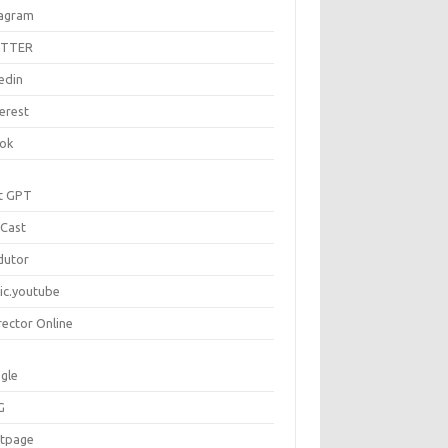
tagram
ITTER
edin
erest
tok
t GPT
Cast
dutor
ic.youtube
rector Online
gle
G
rtpage