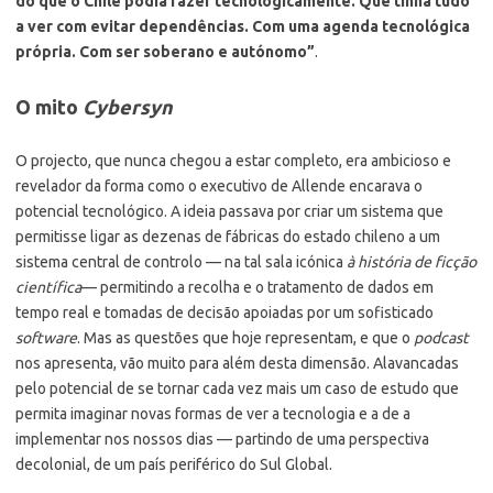
do que o Chile podia fazer tecnologicamente. Que tinha tudo
a ver com evitar dependências. Com uma agenda tecnológica
própria. Com ser soberano e autónomo”
.
O mito
Cybersyn
O projecto, que nunca chegou a estar completo, era ambicioso e
revelador da forma como o executivo de Allende encarava o
potencial tecnológico. A ideia passava por criar um sistema que
permitisse ligar as dezenas de fábricas do estado chileno a um
sistema central de controlo — na tal sala icónica
à história de ficção
científica
— permitindo a recolha e o tratamento de dados em
tempo real e tomadas de decisão apoiadas por um sofisticado
software
. Mas as questões que hoje representam, e que o
podcast
nos apresenta, vão muito para além desta dimensão. Alavancadas
pelo potencial de se tornar cada vez mais um caso de estudo que
permita imaginar novas formas de ver a tecnologia e a de a
implementar nos nossos dias — partindo de uma perspectiva
decolonial, de um país periférico do Sul Global.