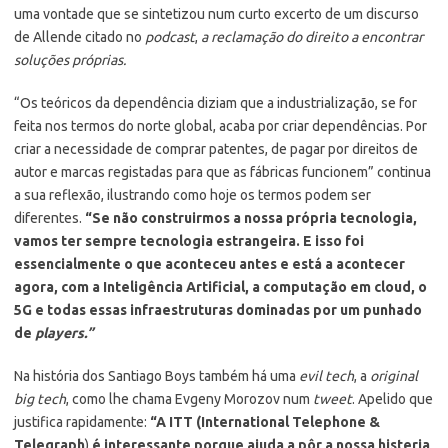
uma vontade que se sintetizou num curto excerto de um discurso
de Allende citado no
podcast
,
a reclamação do direito a encontrar
soluções próprias.
“Os teóricos da dependência diziam que a industrialização, se for
feita nos termos do norte global, acaba por criar dependências. Por
criar a necessidade de comprar patentes, de pagar por direitos de
autor e marcas registadas para que as fábricas funcionem” continua
a sua reflexão, ilustrando como hoje os termos podem ser
diferentes.
“Se não construirmos a nossa própria tecnologia,
vamos ter sempre tecnologia estrangeira. E isso foi
essencialmente o que aconteceu antes e está a acontecer
agora, com a Inteligência Artificial, a computação em cloud, o
5G e todas essas infraestruturas dominadas por um punhado
de
players.”
Na história dos Santiago Boys também há uma
evil tech
, a
original
big tech
, como lhe chama Evgeny Morozov num
tweet
. Apelido que
justifica rapidamente:
“A ITT (
International Telephone &
Telegraph
)
é interessante porque ajuda a pôr a nossa histeria