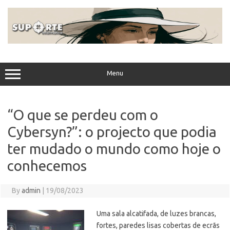
Skip
to
content
Menu
“O que se perdeu com o
Cybersyn?”: o projecto que podia
ter mudado o mundo como hoje o
conhecemos
By
admin
|
19/08/2023
Uma sala alcatifada, de luzes brancas,
fortes, paredes lisas cobertas de ecrãs