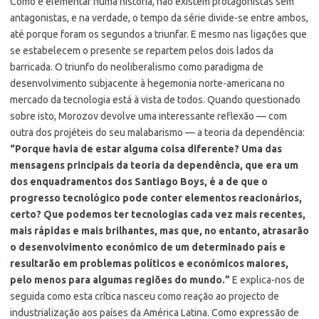
Como é elementar numa história, não existem protagonistas sem
antagonistas, e na verdade, o tempo da série divide-se entre ambos,
até porque foram os segundos a triunfar. E mesmo nas ligações que
se estabelecem o presente se repartem pelos dois lados da
barricada. O triunfo do neoliberalismo como paradigma de
desenvolvimento subjacente à hegemonia norte-americana no
mercado da tecnologia está à vista de todos. Quando questionado
sobre isto, Morozov devolve uma interessante reflexão — com
outra dos projéteis do seu malabarismo — a teoria da dependência:
“Porque havia de estar alguma coisa diferente? Uma das
mensagens principais da teoria da dependência, que era um
dos enquadramentos dos Santiago Boys, é a de que o
progresso tecnológico pode conter elementos reacionários,
certo? Que podemos ter tecnologias cada vez mais recentes,
mais rápidas e mais brilhantes, mas que, no entanto, atrasarão
o desenvolvimento económico de um determinado país e
resultarão em problemas políticos e económicos maiores,
pelo menos para algumas regiões do mundo.”
E explica-nos de
seguida como esta crítica nasceu como reação ao projecto de
industrialização aos países da América Latina. Como expressão de