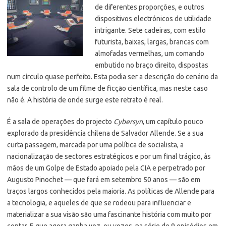
de diferentes proporções, e outros
dispositivos electrónicos de utilidade
intrigante. Sete cadeiras, com estilo
futurista, baixas, largas, brancas com
almofadas vermelhas, um comando
embutido no braço direito, dispostas
num círculo quase perfeito. Esta podia ser a descrição do cenário da
sala de controlo de um filme de ficção científica, mas neste caso
não é. A história de onde surge este retrato é real.
É a sala de operações do projecto
Cybersyn
, um capítulo pouco
explorado da presidência chilena de Salvador Allende. Se a sua
curta passagem, marcada por uma política de socialista, a
nacionalização de sectores estratégicos e por um final trágico, às
mãos de um Golpe de Estado apoiado pela CIA e perpetrado por
Augusto Pinochet — que fará em setembro 50 anos — são em
traços largos conhecidos pela maioria. As políticas de Allende para
a tecnologia, e aqueles de que se rodeou para influenciar e
materializar a sua visão são uma fascinante história com muito por
contar. E que agora ganha voz, ou vozes, na série de 9 episódios em