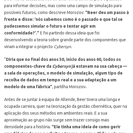
para informar decisões, mas como uma campo de simulação para
possíveis futuros, como descreve Morozov:
“Beer deu um passo à
frente e disse: ‘nós sabemos como é o passado e que tal se
pudessemos simular o futuro e tentar agir em
conformidade?’.”
E foi partindo dessa ideia que foi
desenvolvendo a teoria sobre grande parte dos componentes que
viriam a integrar o projecto
Cybersyn
.
“
Diria que no final dos anos 50, início dos anos 60, todos os
componentes-chave da
Cybersyn
já estavam na sua cabeça —
a sala de operações, o modelo de simulação, algum tipo de
recolha de dados em tempo real e a sua adaptação a um
modelo de uma fábrica”
, partilha Morozov
.
Antes de se juntar à equipa de Allende, Beer tivera uma longa e
ocupada carreira, quer na teorização da gestão cibernética, quer na
aplicação dos seus métodos em ambientes reais. E a sua
aproximação ao grupo não surge sem trazer consigo mais
densidade para a história.
“Ele tinha uma ideia de como gerir