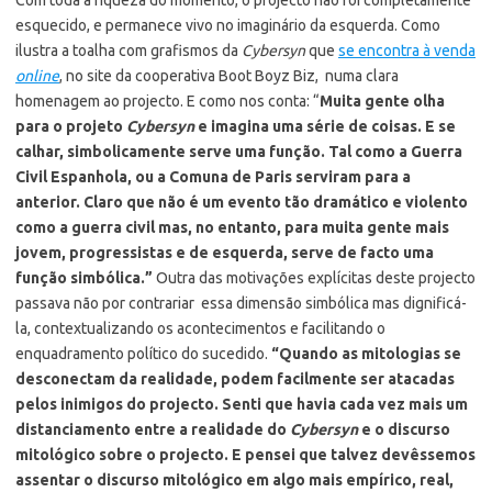
esquecido, e permanece vivo no imaginário da esquerda. Como
ilustra a toalha com grafismos da
Cybersyn
que
se encontra à venda
online
, no site da cooperativa Boot Boyz Biz, numa clara
homenagem ao projecto. E como nos conta: “
Muita gente olha
para o projeto
Cybersyn
e imagina uma série de coisas. E se
calhar, simbolicamente serve uma função. Tal como a Guerra
Civil Espanhola, ou a Comuna de Paris serviram para a
anterior. Claro que não é um evento tão dramático e violento
como a guerra civil mas, no entanto, para muita gente mais
jovem, progressistas e de esquerda, serve de facto uma
função simbólica.”
Outra das motivações explícitas deste projecto
passava não por contrariar essa dimensão simbólica mas dignificá-
la, contextualizando os acontecimentos e facilitando o
enquadramento político do sucedido.
“Quando as mitologias se
desconectam da realidade, podem facilmente ser atacadas
pelos inimigos do projecto.
Senti que havia cada vez mais um
distanciamento entre a realidade do
Cybersyn
e o discurso
mitológico sobre o projecto. E pensei que talvez devêssemos
assentar o discurso mitológico em algo mais empírico, real,