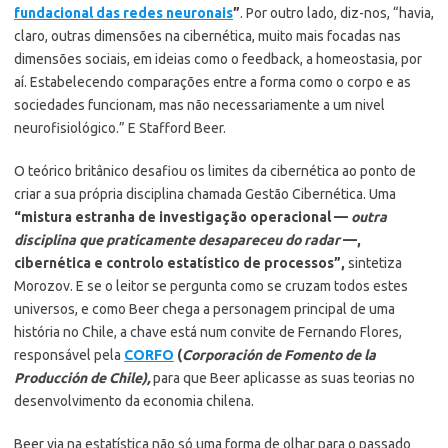
fundacional das redes neuronais
”
. Por outro lado, diz-nos, “havia,
claro, outras dimensões na cibernética, muito mais focadas nas
dimensões sociais, em ideias como o feedback, a homeostasia, por
aí. Estabelecendo comparações entre a forma como o corpo e as
sociedades funcionam, mas não necessariamente a um nivel
neurofisiológico.” E Stafford Beer.
O teórico britânico desafiou os limites da cibernética ao ponto de
criar a sua própria disciplina chamada Gestão Cibernética. Uma
“mistura estranha de investigação operacional —
outra
disciplina que praticamente desapareceu do radar
—,
cibernética e controlo estatístico de processos”,
sintetiza
Morozov. E se o leitor se pergunta como se cruzam todos estes
universos, e como Beer chega a personagem principal de uma
história no Chile, a chave está num convite de Fernando Flores,
responsável pela
CORFO
(
Corporación de Fomento de la
Producción de Chile),
para que Beer aplicasse as suas teorias no
desenvolvimento da economia chilena.
Beer via na estatística não só uma forma de olhar para o passado