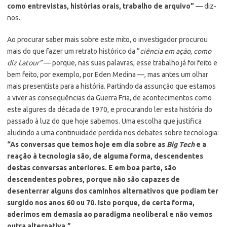
como entrevistas, histórias orais, trabalho de arquivo”
— diz-
nos.
Ao procurar saber mais sobre este mito, o investigador procurou
mais do que fazer um retrato histórico da “
ciência em ação, como
diz Latour”
— porque, nas suas palavras, esse trabalho já foi feito e
bem feito, por exemplo, por Eden Medina —, mas antes um olhar
mais presentista para a história. Partindo da assunção que estamos
a viver as consequências da Guerra Fria, de acontecimentos como
este algures da década de 1970, e procurando ler esta história do
passado à luz do que hoje sabemos. Uma escolha que justifica
aludindo a uma continuidade perdida nos debates sobre tecnologia:
“As conversas que temos hoje em dia sobre as
Big Tech
e a
reação à tecnologia são, de alguma forma, descendentes
destas conversas anteriores. E em boa parte, são
descendentes pobres, porque não são capazes de
desenterrar alguns dos caminhos alternativos que podiam ter
surgido nos anos 60 ou 70. Isto porque, de certa forma,
aderimos em demasia ao paradigma neoliberal e não vemos
outra alternativa.”