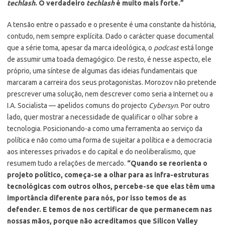
techlash
. O verdadeiro
techlash
é muito mais forte.”
A tensão entre o passado e o presente é uma constante da história,
contudo, nem sempre explícita. Dado o carácter quase documental
que a série toma, apesar da marca ideológica, o
podcast
está longe
de assumir uma toada demagógico. De resto, é nesse aspecto, ele
próprio, uma síntese de algumas das ideias fundamentais que
marcaram a carreira dos seus protagonistas. Morozov não pretende
prescrever uma solução, nem descrever como seria a Internet ou a
I.A. Socialista — apelidos comuns do projecto
Cybersyn
. Por outro
lado, quer mostrar a necessidade de qualificar o olhar sobre a
tecnologia. Posicionando-a como uma ferramenta ao serviço da
política e não como uma forma de sujeitar a política e a democracia
aos interesses privados e do capital e do neoliberalismo, que
resumem tudo a relações de mercado.
“Quando se reorienta o
projeto político, começa-se a olhar para as infra-estruturas
tecnológicas com outros olhos, percebe-se que elas têm uma
importância diferente para nós, por isso temos de as
defender. E temos de nos certificar de que permanecem nas
nossas mãos, porque não acreditamos que Silicon Valley