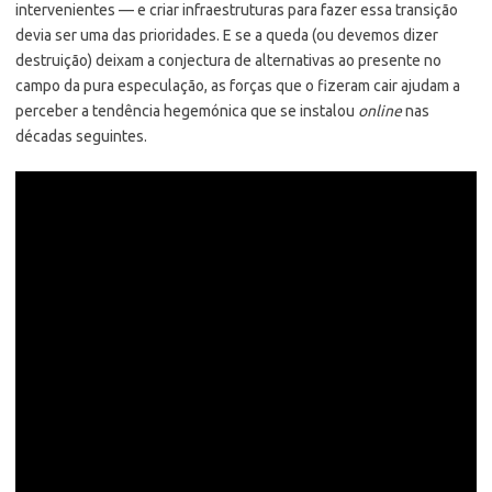
intervenientes — e criar infraestruturas para fazer essa transição
devia ser uma das prioridades. E se a queda (ou devemos dizer
destruição) deixam a conjectura de alternativas ao presente no
campo da pura especulação, as forças que o fizeram cair ajudam a
perceber a tendência hegemónica que se instalou
online
nas
décadas seguintes.