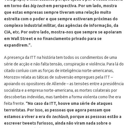
em torno das
big tech
em perspectiva. Por um lado, mostra
que estas empresas sempre tiveram uma relação muito
estreita com o poder e que sempre estiveram próximas do
complexo industrial militar, das agências de informação, da
CIA, etc. Por outro lado, mostra-nos que sempre se apoiaram
em Wall Street e no financiamento privado para se
expandirem.”.
A presença da ITT na história tem todos os condimentos de uma
série de acção e não falta tensão, conspiração e violência. Para lá do
citado conluio com as forças de inteligência norte-americanas,
Morozov relata as táticas de subversão empregues pela ITT –
apoiando os opositores de Allende – as tensões entre a presidência
socialista e a empresa norte-americana, as mortes colaterais por
descobertas indevidas, mas também a forma violenta como lhe era
feita frente.
“No caso da ITT, houve uma série de ataques
terroristas. Por isso, as pessoas que agora pensam que
estamos a viver a era do
techlash
, porque as pessoas estão a
escrever tweets furiosos, ainda não viram nada sobre o