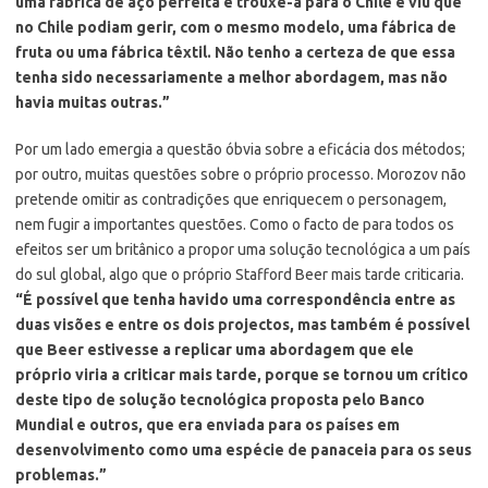
uma fábrica de aço perfeita e trouxe-a para o Chile e viu que
no Chile podiam gerir, com o mesmo modelo, uma fábrica de
fruta ou uma fábrica têxtil. Não tenho a certeza de que essa
tenha sido necessariamente a melhor abordagem, mas não
havia muitas outras.”
Por um lado emergia a questão óbvia sobre a eficácia dos métodos;
por outro, muitas questões sobre o próprio processo. Morozov não
pretende omitir as contradições que enriquecem o personagem,
nem fugir a importantes questões. Como o facto de para todos os
efeitos ser um britânico a propor uma solução tecnológica a um país
do sul global, algo que o próprio Stafford Beer mais tarde criticaria.
“É possível que tenha havido uma correspondência entre as
duas visões e entre os dois projectos, mas também é possível
que Beer estivesse a replicar uma abordagem que ele
próprio viria a criticar mais tarde, porque se tornou um crítico
deste tipo de solução tecnológica proposta pelo Banco
Mundial e outros, que era enviada para os países em
desenvolvimento como uma espécie de panaceia para os seus
problemas.”