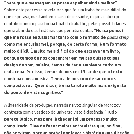
“para que a mensagem se possa espalhar ainda melhor”
.
Sobre este processo revela-nos que foi um trabalho mais difícil do
que esperava, mas também mais interessante, e que acabou por
contribuir muito para forma final do trabalho, pelas possibilidades
que ia abrindo e as histórias que permitia contar:
“Nunca pensei
que me fosse entusiasmar tanto com o formato de
podcasting
como me entusiasmei, porque, de certa forma, é um formato
muito difícil. É muito mais difícil do que escrever um livro,
porque temos de nos concentrar em muitas outras coisas —
design de som, música, temos de ter o ambiente certo em
cada cena. Por isso, temos de nos certificar de que o texto
combina com a música. Temos de nos coordenar com os
compositores. Quer dizer, é uma tarefa muito mais exigente
do ponto de vista cognitivo.”
A linearidade da produção, narrada na voz singular de Morozov,
contrasta com a vastidão do universo visto à distância. “
Tudo
parece lógico, mas para lá chegar foi um processo muito
complicado. Tive de fazer muitas entrevistas que, no final,
não serviram, porque acabei por levar a história numa direção