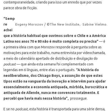
contemporaneidade, criando para isso um enredo que por vezes
parece obra de ficção.
“Semp
re
Evgeny Morozov / ©The New Institute, Sabine Vielmo.
achei
que a história habitual que ouvimos sobre o Chile e a América
Latina nos anos 70 e 80 não é muito completa ou precisa”
— é
a primeira ideia com que Morozov responde à pergunta sobre as
motivações para este trabalho, numa entrevista por videochamada,
a meio do calendário apertado de distribuição e divulgação do
podcast
— que ainda esta semana foi complementado com
legendas em 6 línguas, entre elas o português.
“A história do
neoliberalismo, dos Chicago Boys, a assunção de que estes
tipos estão na vanguarda da inovação e intervêm para ajudar
essencialmente a economia antiquada, mórbida, burocrática e
antiquada de Allende, nunca me convenceu totalmente. E
percebi que havia mais nessa história”,
prossegue.
E se no
podcast
, esta história é transportada para uma série densa,