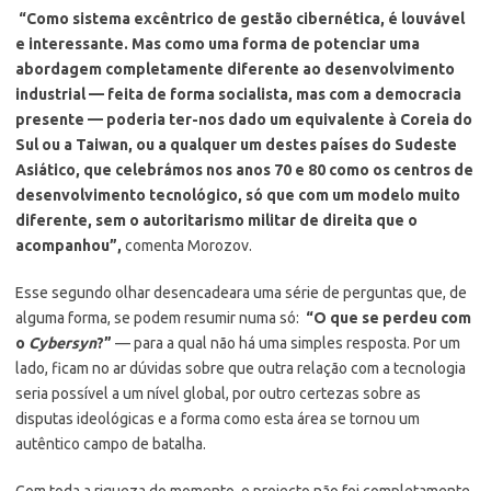
“Como sistema excêntrico de gestão cibernética, é louvável
e interessante. Mas como uma forma de potenciar uma
abordagem completamente diferente ao desenvolvimento
industrial — feita de forma socialista, mas com a democracia
presente — poderia ter-nos dado um equivalente à Coreia do
Sul ou a Taiwan, ou a qualquer um destes países do Sudeste
Asiático, que celebrámos nos anos 70 e 80 como os centros de
desenvolvimento tecnológico, só que com um modelo muito
diferente, sem o autoritarismo militar de direita que o
acompanhou”,
comenta Morozov.
Esse segundo olhar desencadeara uma série de perguntas que, de
alguma forma, se podem resumir numa só:
“O que se perdeu com
o
Cybersyn
?”
— para a qual não há uma simples resposta. Por um
lado, ficam no ar dúvidas sobre que outra relação com a tecnologia
seria possível a um nível global, por outro certezas sobre as
disputas ideológicas e a forma como esta área se tornou um
autêntico campo de batalha.
Com toda a riqueza do momento, o projecto não foi completamente