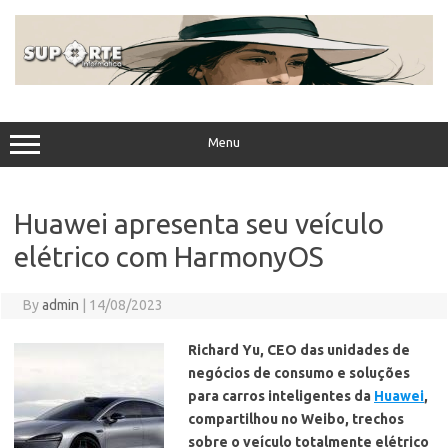
Skip
to
content
Menu
Huawei apresenta seu veículo
elétrico com HarmonyOS
By
admin
|
14/08/2023
Richard Yu, CEO das unidades de
negócios de consumo e soluções
para carros inteligentes da
Huawei
,
compartilhou no Weibo, trechos
sobre o veículo totalmente elétrico