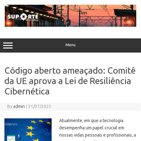
Skip
to
content
Menu
Código aberto ameaçado: Comitê
da UE aprova a Lei de Resiliência
Cibernética
By
admin
|
31/07/2023
Atualmente, em que a tecnologia
desempenha um papel crucial em
nossas vidas pessoais e profissionais, a