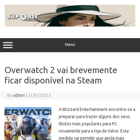
Skip
to
content
Menu
Overwatch 2 vai brevemente
ficar disponível na Steam
By
admin
|
21/07/2023
A Blizzard Entertainment encontra-se a
preparar para trazer alguns dos seus
títulos mais populares para PC
novamente para a loja da Valve. Esta
medida vai permitir que ainda mais