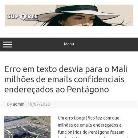
Skip
to
content
Menu
Erro em texto desvia para o Mali
milhões de emails confidenciais
endereçados ao Pentágono
By
admin
|
18/07/2023
Um erro tipográfico fez com que
milhões de emails endereçados a
funcionários do Pentágono fossem