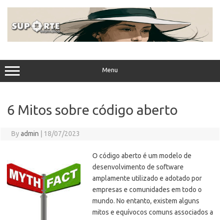
Skip
to
content
Menu
6 Mitos sobre código aberto
By
admin
|
18/07/2023
O código aberto é um modelo de
desenvolvimento de software
amplamente utilizado e adotado por
empresas e comunidades em todo o
mundo. No entanto, existem alguns
mitos e equívocos comuns associados a