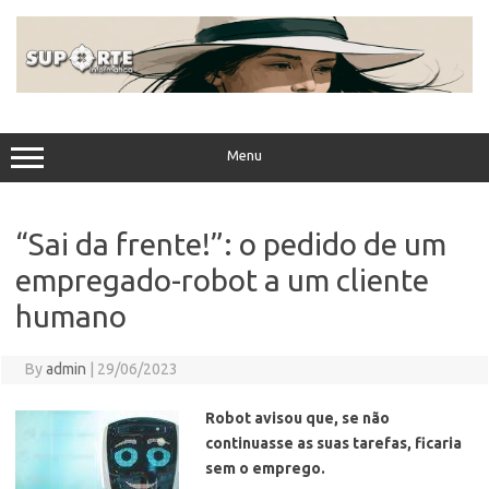
Skip
to
content
Menu
“Sai da frente!”: o pedido de um
empregado-robot a um cliente
humano
By
admin
|
29/06/2023
Robot avisou que, se não
continuasse as suas tarefas, ficaria
sem o emprego.