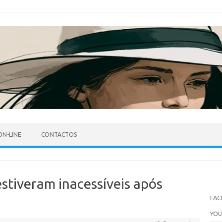
ON-LINE
CONTACTOS
estiveram inacessíveis após
FA
YO