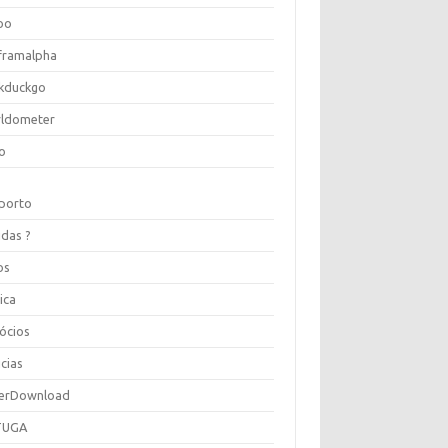
oo
framalpha
kduckgo
ldometer
o
porto
idas ?
os
ica
ócios
cias
erDownload
TUGA