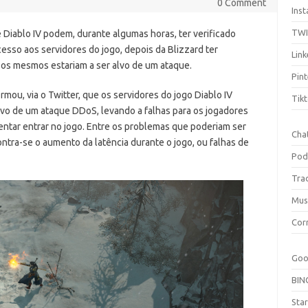
0 Comment
Ins
TW
 Diablo IV podem, durante algumas horas, ter verificado
esso aos servidores do jogo, depois da Blizzard ter
Link
os mesmos estariam a ser alvo de um ataque.
Pint
mou, via o Twitter, que os servidores do jogo Diablo IV
Tik
alvo de um ataque DDoS,
levando a falhas para os jogadores
entar entrar no jogo. Entre os problemas que poderiam ser
Cha
ntra-se o aumento da latência durante o jogo, ou falhas de
Pod
Tra
Mus
Cor
Goo
BIN
Sta