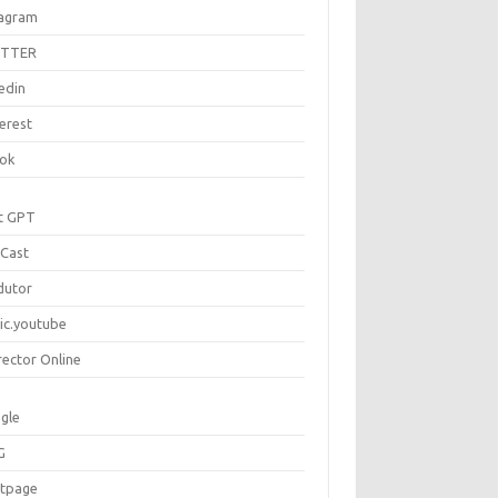
tagram
ITTER
edin
erest
tok
t GPT
Cast
dutor
ic.youtube
rector Online
gle
G
rtpage