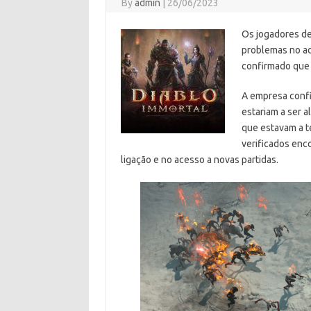
By
admin
|
26/06/2023
Os jogadores de
problemas no ac
confirmado que 
A empresa confir
estariam a ser 
que estavam a t
verificados enco
ligação e no acesso a novas partidas.