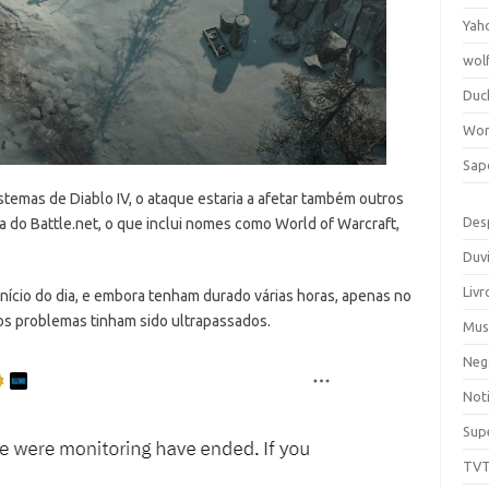
Yah
wol
Duc
Wor
Sap
istemas de Diablo IV, o ataque estaria a afetar também outros
Des
 do Battle.net, o que inclui nomes como World of Warcraft,
Duv
Livr
início do dia, e embora tenham durado várias horas, apenas no
s problemas tinham sido ultrapassados.
Mus
Neg
Noti
Sup
TV