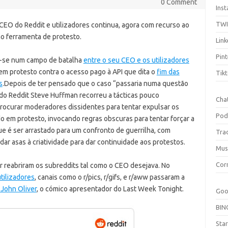
0 Comment
Ins
TW
 CEO do Reddit e utilizadores continua, agora com recurso ao
o ferramenta de protesto.
Link
Pint
u-se num campo de batalha
entre o seu CEO e os utilizadores
em protesto contra o acesso pago à API que dita o
fim das
Tik
s
.
Depois de ter pensado que o caso “passaria numa questão
 do Reddit Steve Huffman recorreu a tácticas pouco
Cha
procurar moderadores dissidentes para tentar expulsar os
Pod
 em protesto, invocando regras obscuras para tentar forçar a
que é ser arrastado para um confronto de guerrilha, com
Tra
ar asas à criatividade para dar continuidade aos protestos.
Mus
Cor
 reabriram os subreddits tal como o CEO desejava. No
tilizadores
, canais como o r/pics, r/gifs, e r/aww passaram a
 John Oliver
, o cómico apresentador do Last Week Tonight.
Goo
BIN
Sta