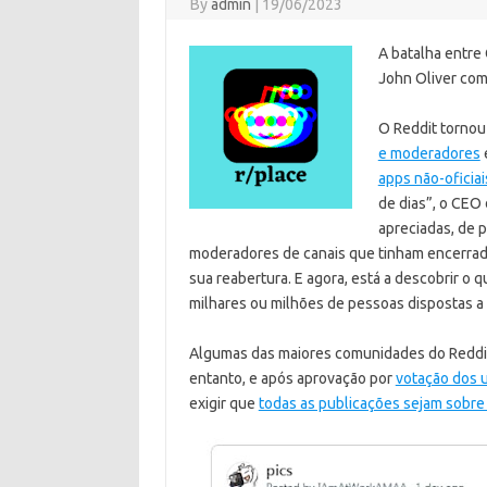
By
admin
|
19/06/2023
A batalha entre
John Oliver com
O Reddit torno
e moderadores
apps não-oficiai
de dias”, o CEO
apreciadas, de 
moderadores de canais que tinham encerrado
sua reabertura. E agora, está a descobrir o 
milhares ou milhões de pessoas dispostas a d
Algumas das maiores comunidades do Reddir
entanto, e após aprovação por
votação dos u
exigir que
todas as publicações sejam sobre