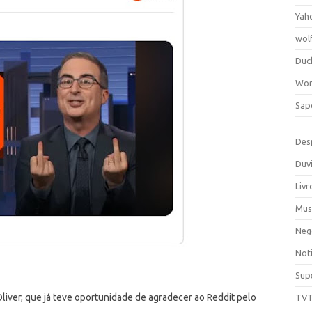
Yah
wol
Duc
Wor
Sap
Des
Duv
Livr
Mus
Neg
Noti
Sup
iver, que já teve oportunidade de agradecer ao Reddit pelo
TV