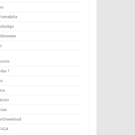
oo
framalpha
kduckgo
ldometer
o
porto
idas ?
os
ica
ócios
cias
erDownload
TUGA