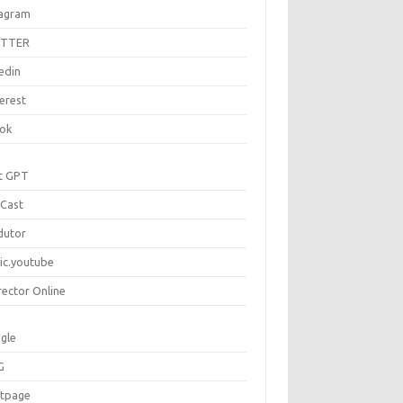
tagram
ITTER
edin
erest
tok
t GPT
Cast
dutor
ic.youtube
rector Online
gle
G
rtpage