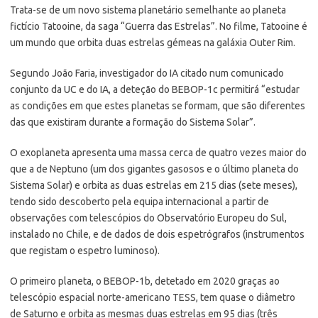
Trata-se de um novo sistema planetário semelhante ao planeta
fictício Tatooine, da saga “Guerra das Estrelas”. No filme, Tatooine é
um mundo que orbita duas estrelas gémeas na galáxia Outer Rim.
Segundo João Faria, investigador do IA citado num comunicado
conjunto da UC e do IA, a deteção do BEBOP-1c permitirá “estudar
as condições em que estes planetas se formam, que são diferentes
das que existiram durante a formação do Sistema Solar”.
O exoplaneta apresenta uma massa cerca de quatro vezes maior do
que a de Neptuno (um dos gigantes gasosos e o último planeta do
Sistema Solar) e orbita as duas estrelas em 215 dias (sete meses),
tendo sido descoberto pela equipa internacional a partir de
observações com telescópios do Observatório Europeu do Sul,
instalado no Chile, e de dados de dois espetrógrafos (instrumentos
que registam o espetro luminoso).
O primeiro planeta, o BEBOP-1b, detetado em 2020 graças ao
telescópio espacial norte-americano TESS, tem quase o diâmetro
de Saturno e orbita as mesmas duas estrelas em 95 dias (três