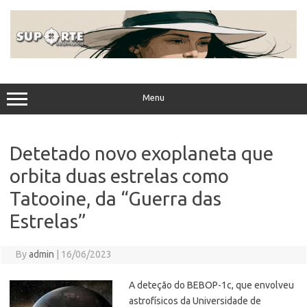
Skip
to
content
Menu
Detetado novo exoplaneta que
orbita duas estrelas como
Tatooine, da “Guerra das
Estrelas”
By
admin
|
16/06/2023
A deteção do BEBOP-1c, que envolveu
astrofísicos da Universidade de