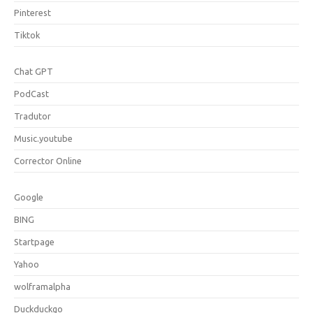
Pinterest
Tiktok
Chat GPT
PodCast
Tradutor
Music.youtube
Corrector Online
Google
BING
Startpage
Yahoo
wolframalpha
Duckduckgo