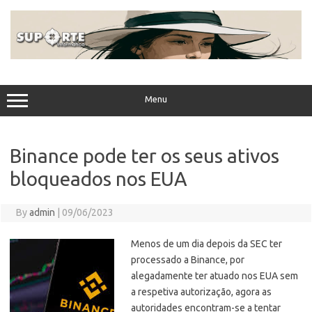
Skip
to
content
Menu
Binance pode ter os seus ativos
bloqueados nos EUA
By
admin
|
09/06/2023
Menos de um dia depois da SEC ter
processado a Binance, por
alegadamente ter atuado nos EUA sem
a respetiva autorização, agora as
autoridades encontram-se a tentar