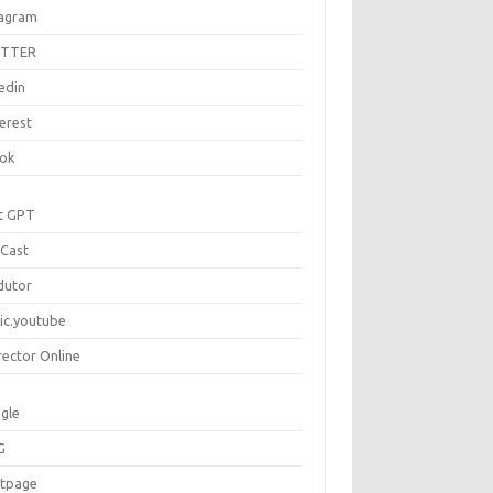
tagram
ITTER
edin
erest
tok
t GPT
Cast
dutor
ic.youtube
rector Online
gle
G
rtpage