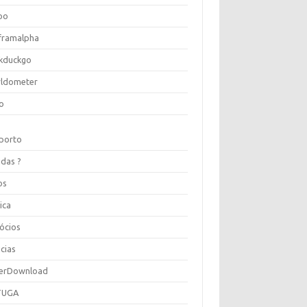
oo
framalpha
kduckgo
ldometer
o
porto
idas ?
os
ica
ócios
cias
erDownload
TUGA