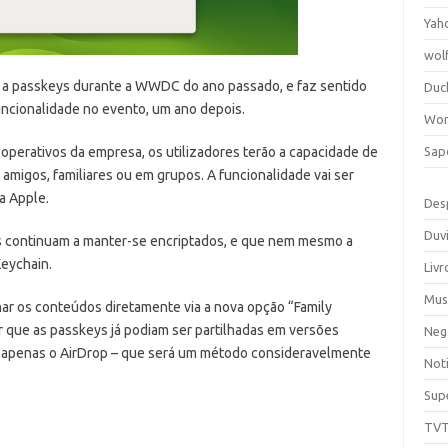
Yah
wol
e a passkeys durante a WWDC do ano passado, e faz sentido
Duc
uncionalidade no evento, um ano depois.
Wor
Sap
operativos da empresa, os utilizadores terão a capacidade de
amigos, familiares ou em grupos. A funcionalidade vai ser
a Apple.
Des
Duv
 continuam a manter-se encriptados, e que nem mesmo a
eychain.
Livr
Mus
lhar os conteúdos diretamente via a nova opção “Family
r que as passkeys já podiam ser partilhadas em versões
Neg
o apenas o AirDrop – que será um método consideravelmente
Noti
Sup
TV