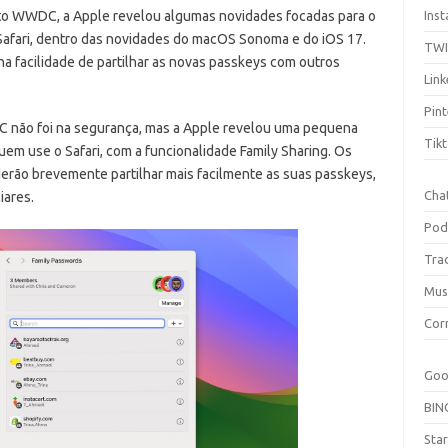
to WWDC, a Apple revelou algumas novidades focadas para o
Ins
afari, dentro das novidades do macOS Sonoma e do iOS 17.
TW
na facilidade de partilhar as novas passkeys com outros
Link
Pint
 não foi na segurança, mas a Apple revelou uma pequena
Tik
uem use o Safari, com a funcionalidade Family Sharing. Os
derão brevemente partilhar mais facilmente as suas passkeys,
Cha
iares.
Pod
Tra
Mus
Cor
Goo
BIN
Sta