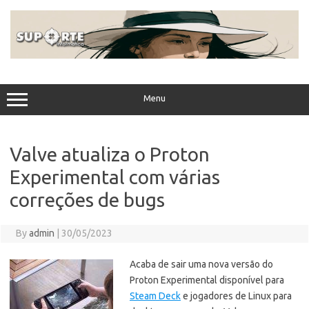
Skip
to
content
Menu
Valve atualiza o Proton
Experimental com várias
correções de bugs
By
admin
|
30/05/2023
Acaba de sair uma nova versão do
Proton Experimental disponível para
Steam Deck
e jogadores de Linux para