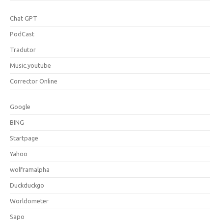
Chat GPT
PodCast
Tradutor
Music.youtube
Corrector Online
Google
BING
Startpage
Yahoo
wolframalpha
Duckduckgo
Worldometer
Sapo