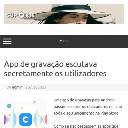
Skip
to
content
Menu
App de gravação escutava
secretamente os utilizadores
By
admin
|
26/05/2023
Uma app de gravação para Android
passou a espiar os utilizadores um ano
após o seu lançamento na Play Store.
Como se não bastassem as apps que