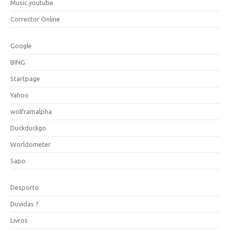
Music.youtube
Corrector Online
Google
BING
Startpage
Yahoo
wolframalpha
Duckduckgo
Worldometer
Sapo
Desporto
Duvidas ?
Livros