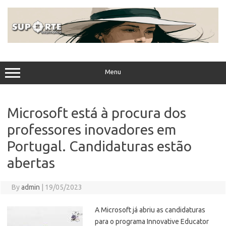
Skip
to
content
Menu
Microsoft está à procura dos
professores inovadores em
Portugal. Candidaturas estão
abertas
By
admin
|
19/05/2023
A Microsoft já abriu as candidaturas
para o programa Innovative Educator