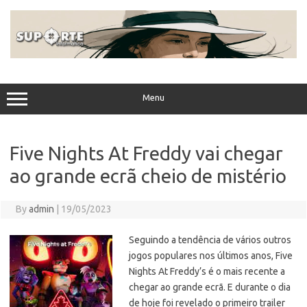
Skip
to
content
Menu
Five Nights At Freddy vai chegar
ao grande ecrã cheio de mistério
By
admin
|
19/05/2023
Seguindo a tendência de vários outros
jogos populares nos últimos anos, Five
Nights At Freddy’s é o mais recente a
chegar ao grande ecrã. E durante o dia
de hoje foi revelado o primeiro trailer