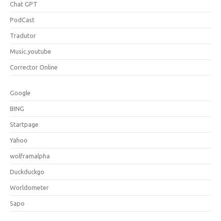
Chat GPT
PodCast
Tradutor
Music.youtube
Corrector Online
Google
BING
Startpage
Yahoo
wolframalpha
Duckduckgo
Worldometer
Sapo