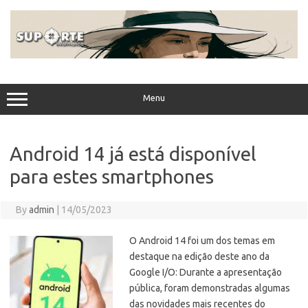
Skip
to
content
Menu
Android 14 já está disponível
para estes smartphones
By
admin
|
14/05/2023
O Android 14 foi um dos temas em
destaque na edição deste ano da
Google I/O: Durante a apresentação
pública, foram demonstradas algumas
das novidades mais recentes do