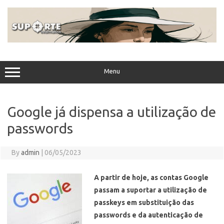
Skip
to
content
Menu
Google já dispensa a utilização de
passwords
By
admin
|
06/05/2023
A partir de hoje, as contas Google
passam a suportar a utilização de
passkeys em substituição das
passwords e da autenticação de