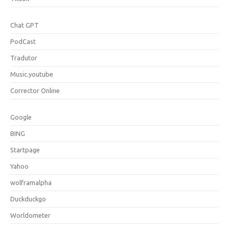
Chat GPT
PodCast
Tradutor
Music.youtube
Corrector Online
Google
BING
Startpage
Yahoo
wolframalpha
Duckduckgo
Worldometer