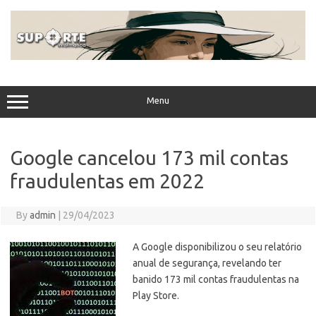
Skip
to
content
Menu
Google cancelou 173 mil contas
fraudulentas em 2022
By
admin
|
29/04/2023
A Google disponibilizou o seu relatório
anual de segurança, revelando ter
banido 173 mil contas fraudulentas na
Play Store.